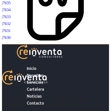
|7635
|7634
|7633
|7632
|7631
|7630
Inicio
Nosotras
Servicios
Cartelera
Noticias
Acompañar a empresas en su gestión de capital humano y
Contacto
acompañar a personas en la búsqueda y encuentro de sus