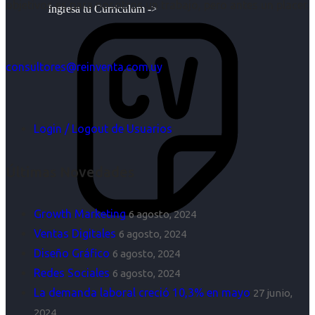
objetivos es para nosotros un trabajo, pero antes un placer.
Ingresa tu Curriculum ->
consultores@reinventa.com.uy
Login / Logout de Usuarios
Últimas Novedades
Growth Marketing
6 agosto, 2024
Ventas Digitales
6 agosto, 2024
Diseño Gráfico
6 agosto, 2024
Redes Sociales
6 agosto, 2024
La demanda laboral creció 10,3% en mayo
27 junio,
2024