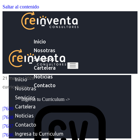
Saltar al contenido
Inicio
Nosotras
Servicios
Cartelera
Noticias
21 marzo, 2026
Inicio
Contacto
curriculums
Nosotras
Servicios
Ingresa tu Curriculum ->
Cartelera
|7639
Noticias
|7638
Contacto
|7637
Ingresa tu Curriculum
|7636