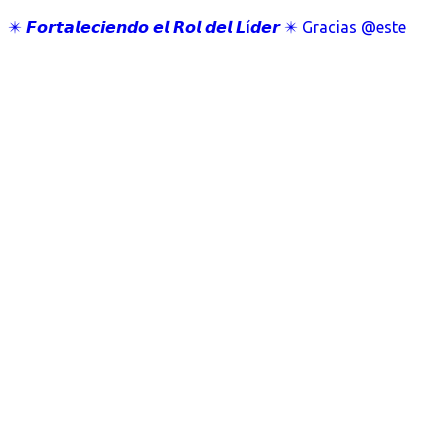
✴️ 𝙁𝙤𝙧𝙩𝙖𝙡𝙚𝙘𝙞𝙚𝙣𝙙𝙤 𝙚𝙡 𝙍𝙤𝙡 𝙙𝙚𝙡 𝙇í𝙙𝙚𝙧 ✴️ Gracias @este