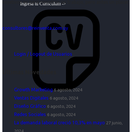
objetivos es para nosotros un trabajo, pero antes un placer.
Ingresa tu Curriculum ->
consultores@reinventa.com.uy
Login / Logout de Usuarios
Últimas Novedades
Growth Marketing
6 agosto, 2024
Ventas Digitales
6 agosto, 2024
Diseño Gráfico
6 agosto, 2024
Redes Sociales
6 agosto, 2024
La demanda laboral creció 10,3% en mayo
27 junio,
2024