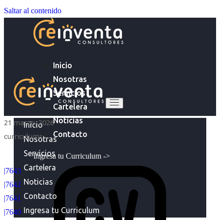
Saltar al contenido
Inicio
Nosotras
Servicios
Cartelera
Noticias
21 marzo, 2026
Inicio
Contacto
curriculums
Nosotras
Servicios
Ingresa tu Curriculum ->
Cartelera
|7643
Noticias
|7642
Contacto
|7641
Ingresa tu Curriculum
|7640