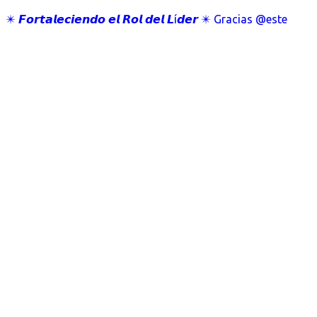
✴️ 𝙁𝙤𝙧𝙩𝙖𝙡𝙚𝙘𝙞𝙚𝙣𝙙𝙤 𝙚𝙡 𝙍𝙤𝙡 𝙙𝙚𝙡 𝙇í𝙙𝙚𝙧 ✴️ Gracias @este