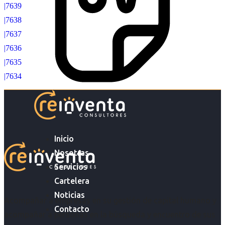
|7639
|7638
|7637
|7636
|7635
|7634
Inicio
Nosotras
Servicios
Cartelera
Noticias
Acompañar a empresas en su gestión de capital humano y
Contacto
acompañar a personas en la búsqueda y encuentro de sus