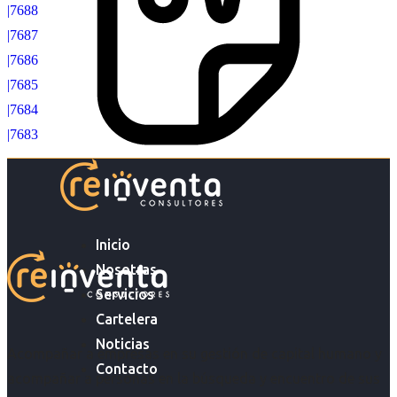
|7688
|7687
|7686
|7685
|7684
|7683
Inicio
Nosotras
Servicios
Cartelera
Noticias
Acompañar a empresas en su gestión de capital humano y
Contacto
acompañar a personas en la búsqueda y encuentro de sus