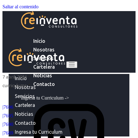
Saltar al contenido
Inicio
Nosotras
Servicios
Cartelera
Noticias
7 abril, 2026
Inicio
Contacto
curriculums
Nosotras
Servicios
Ingresa tu Curriculum ->
Cartelera
|7696
Noticias
|7695
Contacto
|7690
Ingresa tu Curriculum
|7689