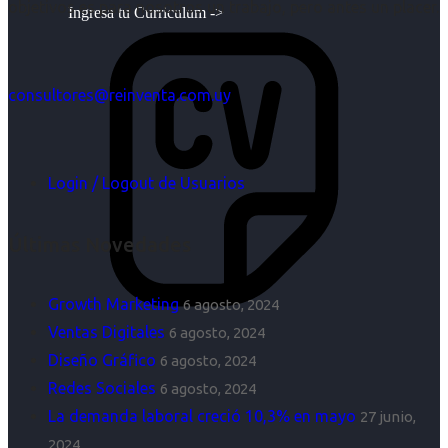
objetivos es para nosotros un trabajo, pero antes un placer.
Ingresa tu Curriculum ->
consultores@reinventa.com.uy
Login / Logout de Usuarios
Últimas Novedades
Growth Marketing
6 agosto, 2024
Ventas Digitales
6 agosto, 2024
Diseño Gráfico
6 agosto, 2024
Redes Sociales
6 agosto, 2024
La demanda laboral creció 10,3% en mayo
27 junio,
2024