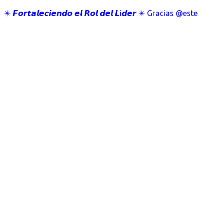
✴️ 𝙁𝙤𝙧𝙩𝙖𝙡𝙚𝙘𝙞𝙚𝙣𝙙𝙤 𝙚𝙡 𝙍𝙤𝙡 𝙙𝙚𝙡 𝙇í𝙙𝙚𝙧 ✴️ Gracias @este