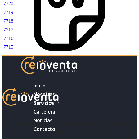
|7720
|7719
|7718
|7717
|7716
|7715
Inicio
Nosotras
Servicios
Cartelera
Noticias
Acompañar a empresas en su gestión de capital humano y
Contacto
acompañar a personas en la búsqueda y encuentro de sus