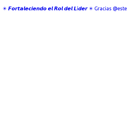
✴️ 𝙁𝙤𝙧𝙩𝙖𝙡𝙚𝙘𝙞𝙚𝙣𝙙𝙤 𝙚𝙡 𝙍𝙤𝙡 𝙙𝙚𝙡 𝙇í𝙙𝙚𝙧 ✴️ Gracias @este