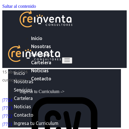
Saltar al contenido
Inicio
Nosotras
Servicios
Cartelera
Noticias
15 abril, 2026
Inicio
Contacto
curriculums
Nosotras
Servicios
Ingresa tu Curriculum ->
Cartelera
|7724
Noticias
|7723
Contacto
|7722
Ingresa tu Curriculum
|7721