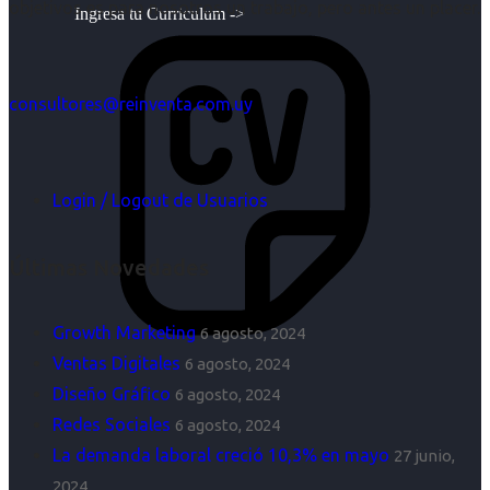
objetivos es para nosotros un trabajo, pero antes un placer.
Ingresa tu Curriculum ->
consultores@reinventa.com.uy
Login / Logout de Usuarios
Últimas Novedades
Growth Marketing
6 agosto, 2024
Ventas Digitales
6 agosto, 2024
Diseño Gráfico
6 agosto, 2024
Redes Sociales
6 agosto, 2024
La demanda laboral creció 10,3% en mayo
27 junio,
2024