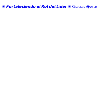
✴️ 𝙁𝙤𝙧𝙩𝙖𝙡𝙚𝙘𝙞𝙚𝙣𝙙𝙤 𝙚𝙡 𝙍𝙤𝙡 𝙙𝙚𝙡 𝙇í𝙙𝙚𝙧 ✴️ Gracias @este