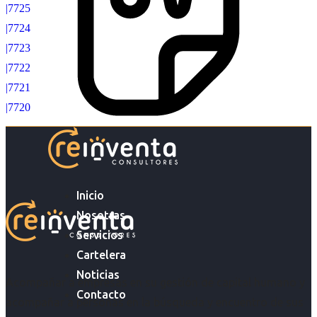
|7725
|7724
|7723
|7722
|7721
|7720
Inicio
Nosotras
Servicios
Cartelera
Noticias
Acompañar a empresas en su gestión de capital humano y
Contacto
acompañar a personas en la búsqueda y encuentro de sus