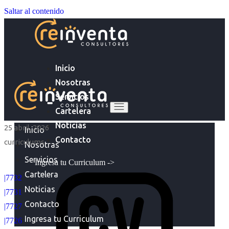
Saltar al contenido
Inicio
Nosotras
Servicios
Cartelera
Noticias
25 abril, 2026
Inicio
Contacto
curriculums
Nosotras
Servicios
Ingresa tu Curriculum ->
Cartelera
|7732
Noticias
|7731
Contacto
|7727
Ingresa tu Curriculum
|7726