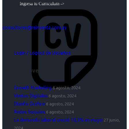
objetivos es para nosotros un trabajo, pero antes un placer.
Ingresa tu Curriculum ->
consultores@reinventa.com.uy
Login / Logout de Usuarios
Últimas Novedades
Growth Marketing
6 agosto, 2024
Ventas Digitales
6 agosto, 2024
Diseño Gráfico
6 agosto, 2024
Redes Sociales
6 agosto, 2024
La demanda laboral creció 10,3% en mayo
27 junio,
2024