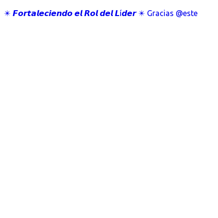
✴️ 𝙁𝙤𝙧𝙩𝙖𝙡𝙚𝙘𝙞𝙚𝙣𝙙𝙤 𝙚𝙡 𝙍𝙤𝙡 𝙙𝙚𝙡 𝙇í𝙙𝙚𝙧 ✴️ Gracias @este