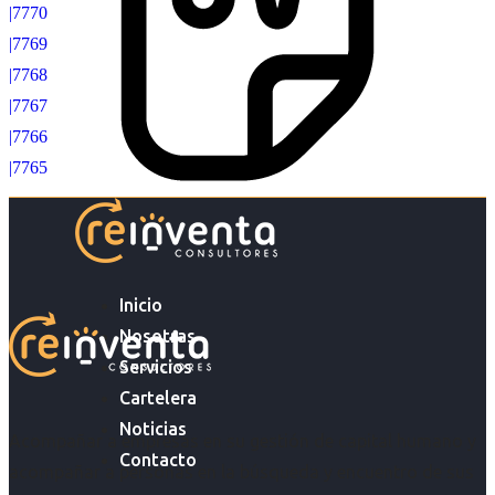
|7770
|7769
|7768
|7767
|7766
|7765
Inicio
Nosotras
Servicios
Cartelera
Noticias
Acompañar a empresas en su gestión de capital humano y
Contacto
acompañar a personas en la búsqueda y encuentro de sus