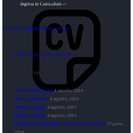
objetivos es para nosotros un trabajo, pero antes un placer.
Ingresa tu Curriculum ->
consultores@reinventa.com.uy
Login / Logout de Usuarios
Últimas Novedades
Growth Marketing
6 agosto, 2024
Ventas Digitales
6 agosto, 2024
Diseño Gráfico
6 agosto, 2024
Redes Sociales
6 agosto, 2024
La demanda laboral creció 10,3% en mayo
27 junio,
2024