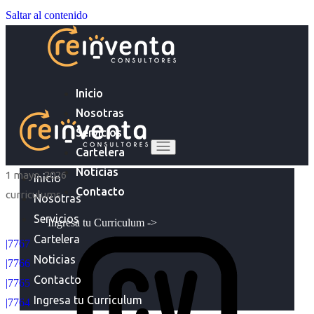
Saltar al contenido
Inicio
Nosotras
Servicios
Cartelera
Noticias
1 mayo, 2026
Inicio
Contacto
curriculums
Nosotras
Servicios
Ingresa tu Curriculum ->
Cartelera
|7767
Noticias
|7766
Contacto
|7765
Ingresa tu Curriculum
|7764