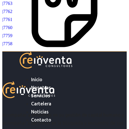
|7763
|7762
|7761
|7760
|7759
|7758
Inicio
Nosotras
Servicios
Cartelera
Noticias
Acompañar a empresas en su gestión de capital humano y
Contacto
acompañar a personas en la búsqueda y encuentro de sus