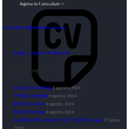
objetivos es para nosotros un trabajo, pero antes un placer.
Ingresa tu Curriculum ->
consultores@reinventa.com.uy
Login / Logout de Usuarios
Últimas Novedades
Growth Marketing
6 agosto, 2024
Ventas Digitales
6 agosto, 2024
Diseño Gráfico
6 agosto, 2024
Redes Sociales
6 agosto, 2024
La demanda laboral creció 10,3% en mayo
27 junio,
2024