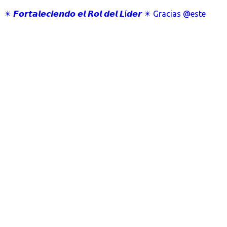
✴️ 𝙁𝙤𝙧𝙩𝙖𝙡𝙚𝙘𝙞𝙚𝙣𝙙𝙤 𝙚𝙡 𝙍𝙤𝙡 𝙙𝙚𝙡 𝙇í𝙙𝙚𝙧 ✴️ Gracias @este