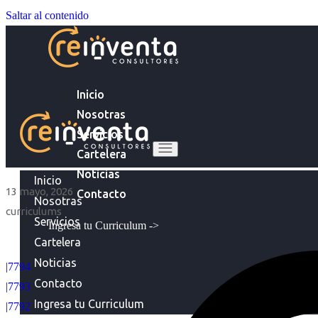
Saltar al contenido
Inicio
Nosotras
Servicios
Cartelera
Noticias
Inicio
13 mayo, 2026
Contacto
Nosotras
curriculums
Servicios
Ingresa tu Curriculum ->
Cartelera
Noticias
|7794
Contacto
|7793
Ingresa tu Curriculum
|7792