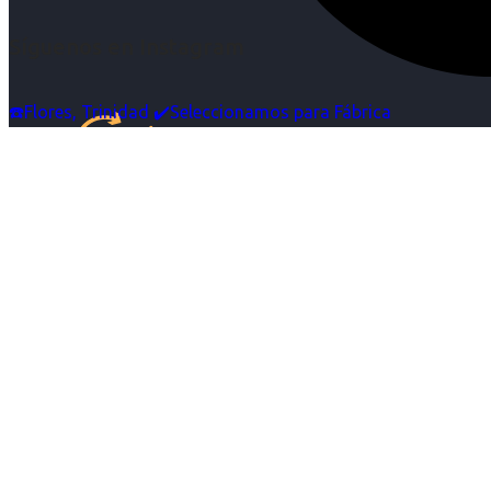
Síguenos en Instagram
☎️Flores, Trinidad ✔️Seleccionamos para Fábrica
Inicio
Nosotras
Servicios
Cartelera
Noticias
Contacto
Ingresa tu Curriculum ->