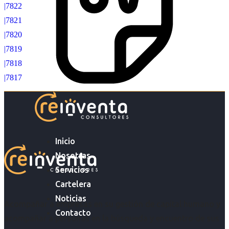
|7822
|7821
|7820
|7819
|7818
|7817
Inicio
Nosotras
Servicios
Cartelera
Noticias
Acompañar a empresas en su gestión de capital humano y
Contacto
acompañar a personas en la búsqueda y encuentro de sus