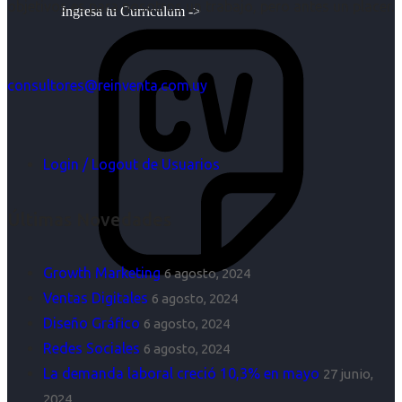
objetivos es para nosotros un trabajo, pero antes un placer.
Ingresa tu Curriculum ->
consultores@reinventa.com.uy
Login / Logout de Usuarios
Últimas Novedades
Growth Marketing
6 agosto, 2024
Ventas Digitales
6 agosto, 2024
Diseño Gráfico
6 agosto, 2024
Redes Sociales
6 agosto, 2024
La demanda laboral creció 10,3% en mayo
27 junio,
2024