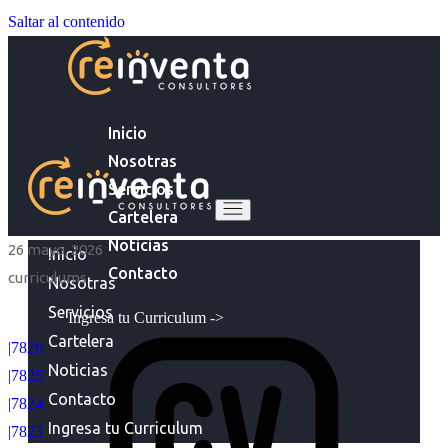
Saltar al contenido
Inicio
Nosotras
Servicios
Cartelera
Noticias
26 mayo, 2026
Inicio
Contacto
curriculums
Nosotras
Servicios
Ingresa tu Curriculum ->
Cartelera
|7826
Noticias
|7825
Contacto
|7824
Ingresa tu Curriculum
|7823