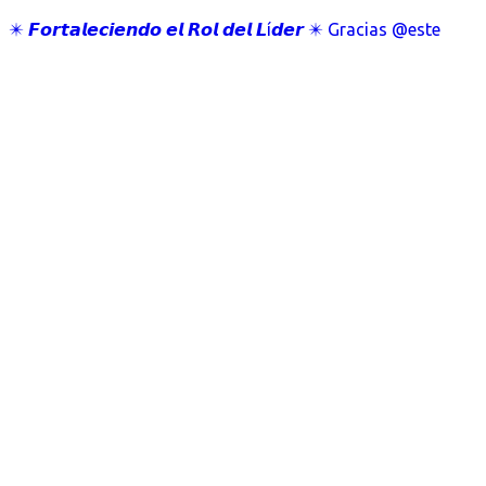
✴️ 𝙁𝙤𝙧𝙩𝙖𝙡𝙚𝙘𝙞𝙚𝙣𝙙𝙤 𝙚𝙡 𝙍𝙤𝙡 𝙙𝙚𝙡 𝙇í𝙙𝙚𝙧 ✴️ Gracias @este