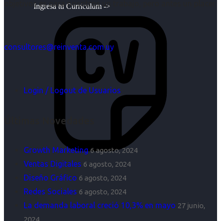
objetivos es para nosotros un trabajo, pero antes un placer.
Ingresa tu Curriculum ->
consultores@reinventa.com.uy
Login / Logout de Usuarios
Últimas Novedades
Growth Marketing
6 agosto, 2024
Ventas Digitales
6 agosto, 2024
Diseño Gráfico
6 agosto, 2024
Redes Sociales
6 agosto, 2024
La demanda laboral creció 10,3% en mayo
27 junio,
2024