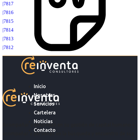
|7817
|7816
|7815
|7814
|7813
|7812
Inicio
Nosotras
Servicios
Cartelera
Noticias
Acompañar a empresas en su gestión de capital humano y
Contacto
acompañar a personas en la búsqueda y encuentro de sus