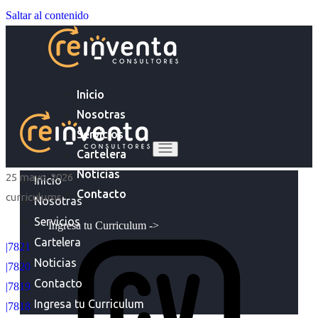
Saltar al contenido
Inicio
Nosotras
Servicios
Cartelera
Noticias
25 mayo, 2026
Inicio
Contacto
curriculums
Nosotras
Servicios
Ingresa tu Curriculum ->
Cartelera
|7821
Noticias
|7820
Contacto
|7819
Ingresa tu Curriculum
|7818