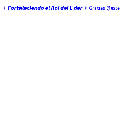
✴️ 𝙁𝙤𝙧𝙩𝙖𝙡𝙚𝙘𝙞𝙚𝙣𝙙𝙤 𝙚𝙡 𝙍𝙤𝙡 𝙙𝙚𝙡 𝙇í𝙙𝙚𝙧 ✴️ Gracias @este