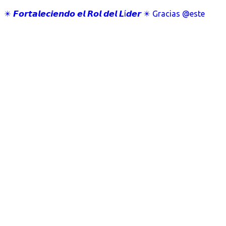
✴️ 𝙁𝙤𝙧𝙩𝙖𝙡𝙚𝙘𝙞𝙚𝙣𝙙𝙤 𝙚𝙡 𝙍𝙤𝙡 𝙙𝙚𝙡 𝙇í𝙙𝙚𝙧 ✴️ Gracias @este