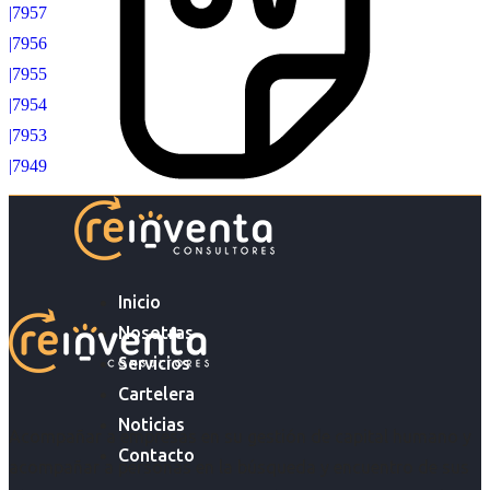
|7957
|7956
|7955
|7954
|7953
|7949
Inicio
Nosotras
Servicios
Cartelera
Noticias
Acompañar a empresas en su gestión de capital humano y
Contacto
acompañar a personas en la búsqueda y encuentro de sus