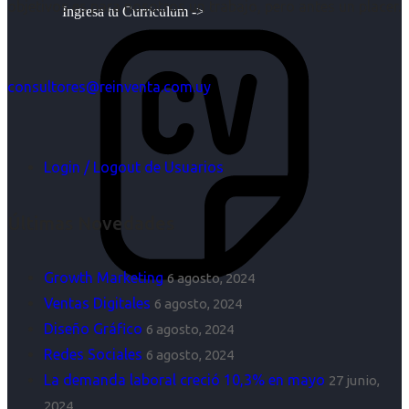
objetivos es para nosotros un trabajo, pero antes un placer.
Ingresa tu Curriculum ->
consultores@reinventa.com.uy
Login / Logout de Usuarios
Últimas Novedades
Growth Marketing
6 agosto, 2024
Ventas Digitales
6 agosto, 2024
Diseño Gráfico
6 agosto, 2024
Redes Sociales
6 agosto, 2024
La demanda laboral creció 10,3% en mayo
27 junio,
2024