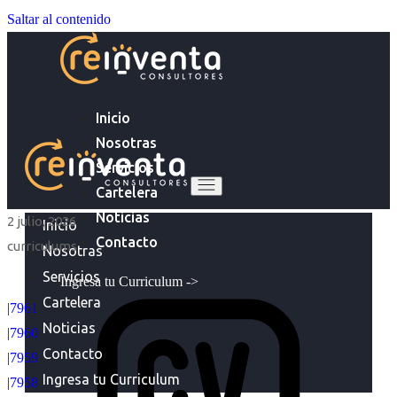
Saltar al contenido
Inicio
Nosotras
Servicios
Cartelera
Noticias
2 julio, 2026
Inicio
Contacto
curriculums
Nosotras
Servicios
Ingresa tu Curriculum ->
Cartelera
|7961
Noticias
|7960
Contacto
|7959
Ingresa tu Curriculum
|7958