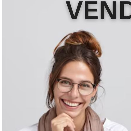
Inicio
Nosotras
Servicios
Cartelera
Noticias
Contacto