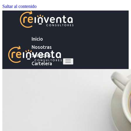
Saltar al contenido
Inicio
Nosotras
Servicios
Cartelera
Noticias
Inicio
Contacto
Nosotras
Servicios
Ingresa tu Curriculum ->
Cartelera
Noticias
Contacto
Ingresa tu Curriculum