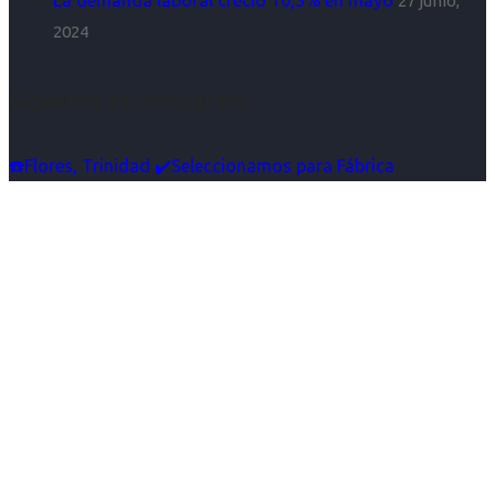
La demanda laboral creció 10,3% en mayo
27 junio,
2024
Síguenos en Instagram
☎️Flores, Trinidad ✔️Seleccionamos para Fábrica