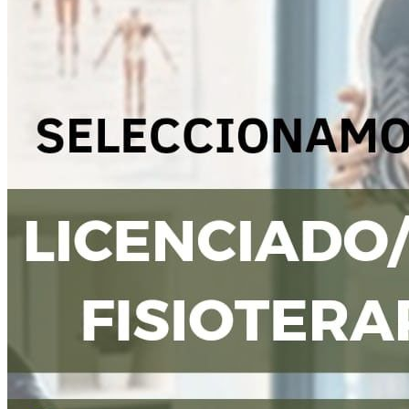
Inicio
Nosotras
Servicios
Cartelera
Noticias
Contacto