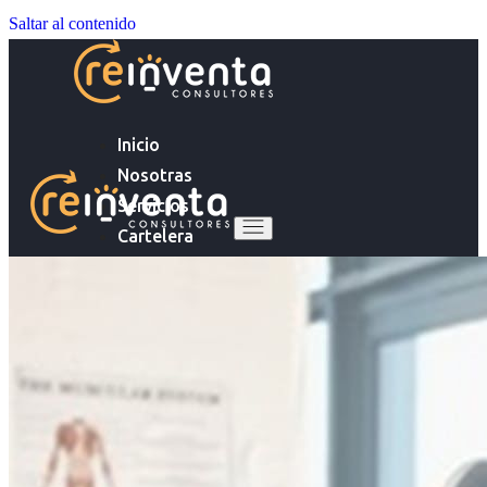
Saltar al contenido
Inicio
Nosotras
Servicios
Cartelera
Noticias
Inicio
Contacto
Nosotras
Servicios
Ingresa tu Curriculum ->
Cartelera
Noticias
Contacto
Ingresa tu Curriculum