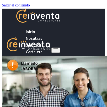
Saltar al contenido
Inicio
Nosotras
Servicios
Cartelera
Noticias
Inicio
Contacto
Nosotras
Servicios
Ingresa tu Curriculum ->
Cartelera
Noticias
Contacto
Ingresa tu Curriculum