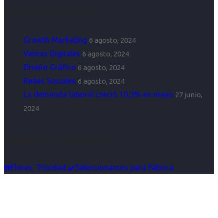
Últimas Novedades
Growth Marketing
6 agosto, 2024
Ventas Digitales
6 agosto, 2024
Diseño Gráfico
6 agosto, 2024
Redes Sociales
6 agosto, 2024
La demanda laboral creció 10,3% en mayo
27 junio,
2024
Síguenos en Instagram
☎️Flores, Trinidad ✔️Seleccionamos para Fábrica