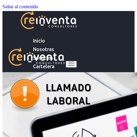
Saltar al contenido
Inicio
Nosotras
Servicios
Cartelera
Noticias
Inicio
Contacto
Nosotras
Servicios
Ingresa tu Curriculum ->
Cartelera
Noticias
Contacto
Ingresa tu Curriculum