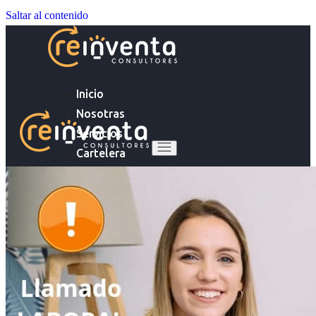
Saltar al contenido
Inicio
Nosotras
Servicios
Cartelera
Noticias
Inicio
Contacto
Nosotras
Servicios
Ingresa tu Curriculum ->
Cartelera
Noticias
Contacto
Ingresa tu Curriculum