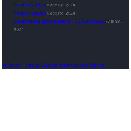
Diseño Gráfico
6 agosto, 2024
Redes Sociales
6 agosto, 2024
La demanda laboral creció 10,3% en mayo
27 junio,
2024
Síguenos en Instagram
☎️Flores, Trinidad ✔️Seleccionamos para Fábrica