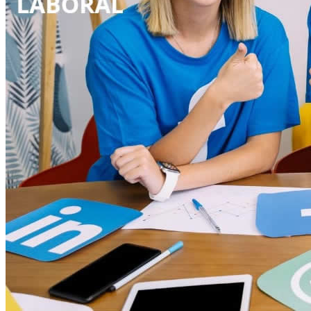
Inicio
Nosotras
Servicios
Cartelera
Noticias
Contacto