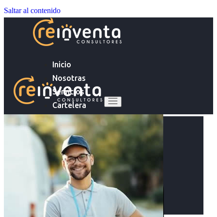
Saltar al contenido
Inicio
Nosotras
Servicios
Cartelera
Noticias
Inicio
Contacto
Nosotras
Servicios
Ingresa tu Curriculum ->
Cartelera
Noticias
Contacto
Ingresa tu Curriculum