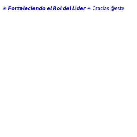
✴️ 𝙁𝙤𝙧𝙩𝙖𝙡𝙚𝙘𝙞𝙚𝙣𝙙𝙤 𝙚𝙡 𝙍𝙤𝙡 𝙙𝙚𝙡 𝙇í𝙙𝙚𝙧 ✴️ Gracias @este