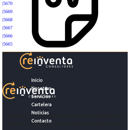
|5670
|5669
|5668
|5667
|5666
|5665
Inicio
Nosotras
Servicios
Cartelera
Noticias
Acompañar a empresas en su gestión de capital humano y
Contacto
acompañar a personas en la búsqueda y encuentro de sus