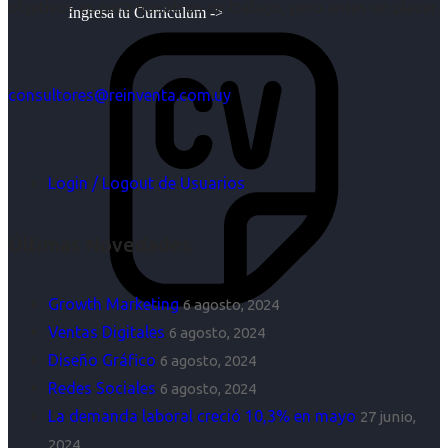
objetivos es para nosotros un trabajo, pero antes un placer.
Ingresa tu Curriculum ->
consultores@reinventa.com.uy
Login / Logout de Usuarios
Últimas Novedades
Growth Marketing
6 agosto, 2024
Ventas Digitales
6 agosto, 2024
Diseño Gráfico
6 agosto, 2024
Redes Sociales
6 agosto, 2024
La demanda laboral creció 10,3% en mayo
27 junio,
2024