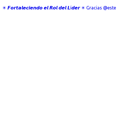
✴️ 𝙁𝙤𝙧𝙩𝙖𝙡𝙚𝙘𝙞𝙚𝙣𝙙𝙤 𝙚𝙡 𝙍𝙤𝙡 𝙙𝙚𝙡 𝙇í𝙙𝙚𝙧 ✴️ Gracias @este