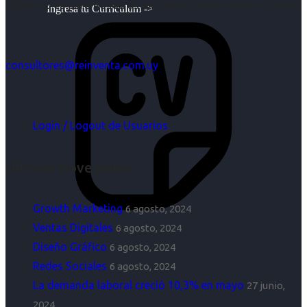
objetivos es para nosotros un trabajo, pero antes un placer.
Ingresa tu Curriculum ->
consultores@reinventa.com.uy
Login / Logout de Usuarios
Últimas Novedades
Growth Marketing
6 agosto, 2024
Ventas Digitales
6 agosto, 2024
Diseño Gráfico
6 agosto, 2024
Redes Sociales
6 agosto, 2024
La demanda laboral creció 10,3% en mayo
27 junio,
2024