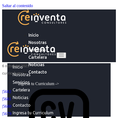
Saltar al contenido
Inicio
Nosotras
Servicios
Cartelera
Noticias
6 octubre, 2025
Inicio
Contacto
curriculums
Nosotras
Servicios
Ingresa tu Curriculum ->
Cartelera
|5682
Noticias
|5681
Contacto
|5680
Ingresa tu Curriculum
|5679