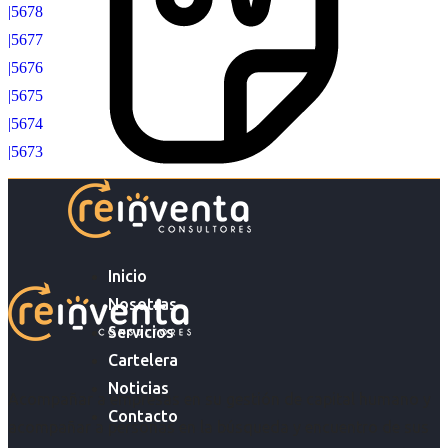
|5678
|5677
|5676
|5675
|5674
|5673
Inicio
Nosotras
Servicios
Cartelera
Noticias
Acompañar a empresas en su gestión de capital humano y
Contacto
acompañar a personas en la búsqueda y encuentro de sus