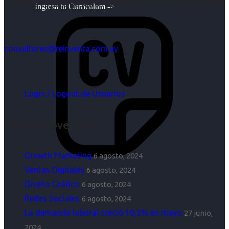
objetivos es para nosotros un trabajo, pero antes un placer.
Ingresa tu Curriculum ->
consultores@reinventa.com.uy
Login / Logout de Usuarios
Últimas Novedades
Growth Marketing
6 agosto, 2024
Ventas Digitales
6 agosto, 2024
Diseño Gráfico
6 agosto, 2024
Redes Sociales
6 agosto, 2024
La demanda laboral creció 10,3% en mayo
27 junio,
2024