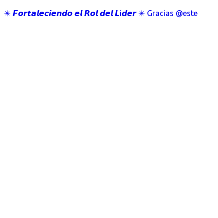
✴️ 𝙁𝙤𝙧𝙩𝙖𝙡𝙚𝙘𝙞𝙚𝙣𝙙𝙤 𝙚𝙡 𝙍𝙤𝙡 𝙙𝙚𝙡 𝙇í𝙙𝙚𝙧 ✴️ Gracias @este