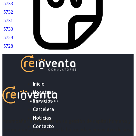
|5733
|5732
|5731
|5730
|5729
|5728
Inicio
Nosotras
Servicios
Cartelera
Noticias
Acompañar a empresas en su gestión de capital humano y
Contacto
acompañar a personas en la búsqueda y encuentro de sus