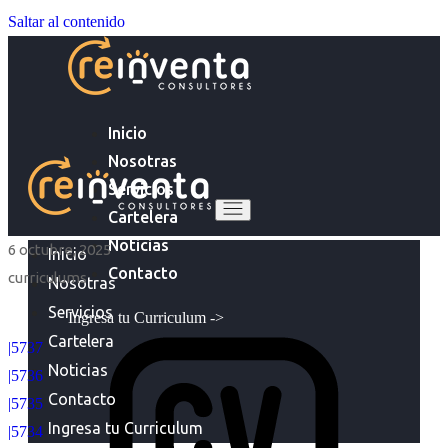
Saltar al contenido
Inicio
Nosotras
Servicios
Cartelera
Noticias
6 octubre, 2025
Inicio
Contacto
curriculums
Nosotras
Servicios
Ingresa tu Curriculum ->
Cartelera
|5737
Noticias
|5736
Contacto
|5735
Ingresa tu Curriculum
|5734