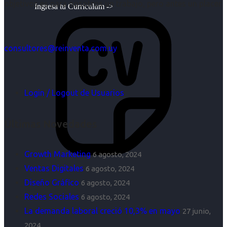
objetivos es para nosotros un trabajo, pero antes un placer.
Ingresa tu Curriculum ->
consultores@reinventa.com.uy
Login / Logout de Usuarios
Últimas Novedades
Growth Marketing
6 agosto, 2024
Ventas Digitales
6 agosto, 2024
Diseño Gráfico
6 agosto, 2024
Redes Sociales
6 agosto, 2024
La demanda laboral creció 10,3% en mayo
27 junio,
2024