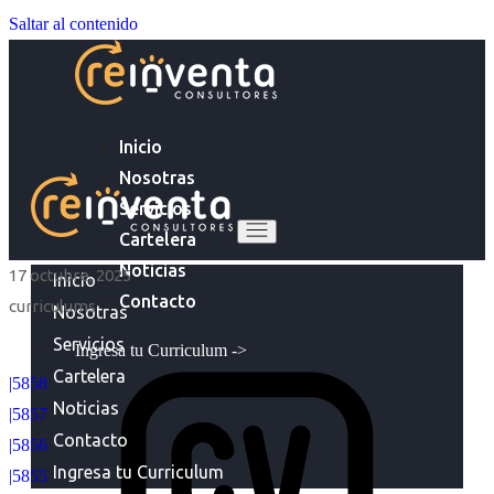
Saltar al contenido
Inicio
Nosotras
Servicios
Cartelera
Noticias
17 octubre, 2025
Inicio
Contacto
curriculums
Nosotras
Servicios
Ingresa tu Curriculum ->
Cartelera
|5858
Noticias
|5857
Contacto
|5856
Ingresa tu Curriculum
|5855