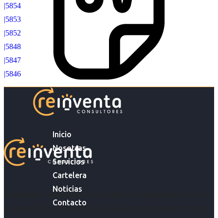
|5854
|5853
|5852
|5848
|5847
|5846
Inicio
Nosotras
Servicios
Cartelera
Noticias
Acompañar a empresas en su gestión de capital humano y
Contacto
acompañar a personas en la búsqueda y encuentro de sus