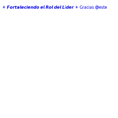
✴️ 𝙁𝙤𝙧𝙩𝙖𝙡𝙚𝙘𝙞𝙚𝙣𝙙𝙤 𝙚𝙡 𝙍𝙤𝙡 𝙙𝙚𝙡 𝙇í𝙙𝙚𝙧 ✴️ Gracias @este