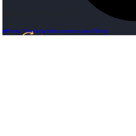
Síguenos en Instagram
☎️Flores, Trinidad ✔️Seleccionamos para Fábrica
Inicio
Nosotras
Servicios
Cartelera
Noticias
Contacto
Ingresa tu Curriculum ->