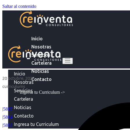
Saltar al contenido
Inicio
Nosotras
Servicios
Cartelera
Noticias
Inicio
20 octubre, 2025
Contacto
Nosotras
curriculums
Servicios
Ingresa tu Curriculum ->
Cartelera
Noticias
|5865
Contacto
|5864
Ingresa tu Curriculum
|5863