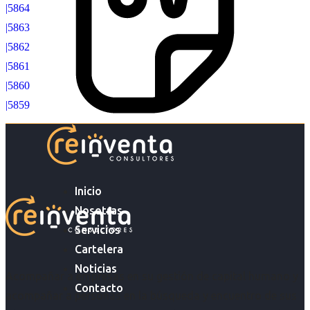
|5864
|5863
|5862
|5861
|5860
|5859
Inicio
Nosotras
Servicios
Cartelera
Noticias
Acompañar a empresas en su gestión de capital humano y
Contacto
acompañar a personas en la búsqueda y encuentro de sus