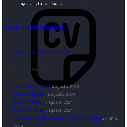
objetivos es para nosotros un trabajo, pero antes un placer.
Ingresa tu Curriculum ->
consultores@reinventa.com.uy
Login / Logout de Usuarios
Últimas Novedades
Growth Marketing
6 agosto, 2024
Ventas Digitales
6 agosto, 2024
Diseño Gráfico
6 agosto, 2024
Redes Sociales
6 agosto, 2024
La demanda laboral creció 10,3% en mayo
27 junio,
2024