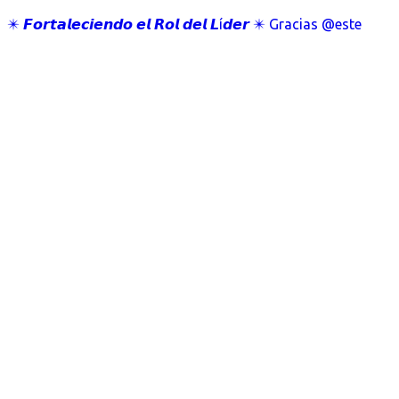
✴️ 𝙁𝙤𝙧𝙩𝙖𝙡𝙚𝙘𝙞𝙚𝙣𝙙𝙤 𝙚𝙡 𝙍𝙤𝙡 𝙙𝙚𝙡 𝙇í𝙙𝙚𝙧 ✴️ Gracias @este