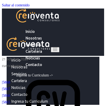
Saltar al contenido
Inicio
Nosotras
Servicios
Cartelera
Noticias
21 octubre, 2025
Inicio
Contacto
curriculums
Nosotras
Servicios
Ingresa tu Curriculum ->
Cartelera
|5868
Noticias
|5867
Contacto
|5866
Ingresa tu Curriculum
|5865