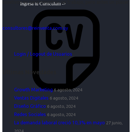
objetivos es para nosotros un trabajo, pero antes un placer.
Ingresa tu Curriculum ->
consultores@reinventa.com.uy
Login / Logout de Usuarios
Últimas Novedades
Growth Marketing
6 agosto, 2024
Ventas Digitales
6 agosto, 2024
Diseño Gráfico
6 agosto, 2024
Redes Sociales
6 agosto, 2024
La demanda laboral creció 10,3% en mayo
27 junio,
2024