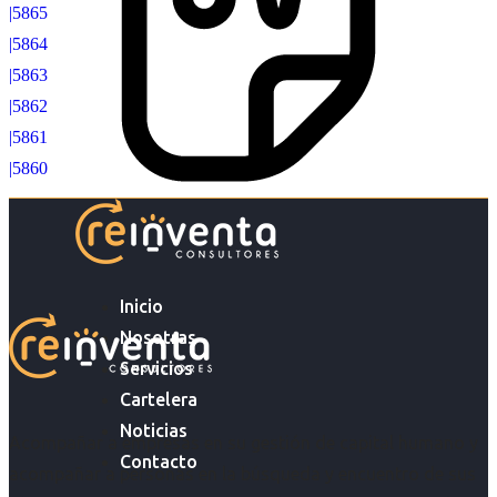
|5865
|5864
|5863
|5862
|5861
|5860
Inicio
Nosotras
Servicios
Cartelera
Noticias
Acompañar a empresas en su gestión de capital humano y
Contacto
acompañar a personas en la búsqueda y encuentro de sus