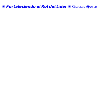
✴️ 𝙁𝙤𝙧𝙩𝙖𝙡𝙚𝙘𝙞𝙚𝙣𝙙𝙤 𝙚𝙡 𝙍𝙤𝙡 𝙙𝙚𝙡 𝙇í𝙙𝙚𝙧 ✴️ Gracias @este