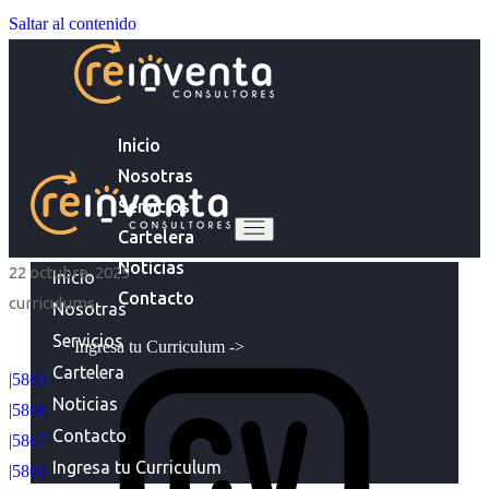
Saltar al contenido
Inicio
Nosotras
Servicios
Cartelera
Noticias
22 octubre, 2025
Inicio
Contacto
curriculums
Nosotras
Servicios
Ingresa tu Curriculum ->
Cartelera
|5869
Noticias
|5868
Contacto
|5867
Ingresa tu Curriculum
|5866