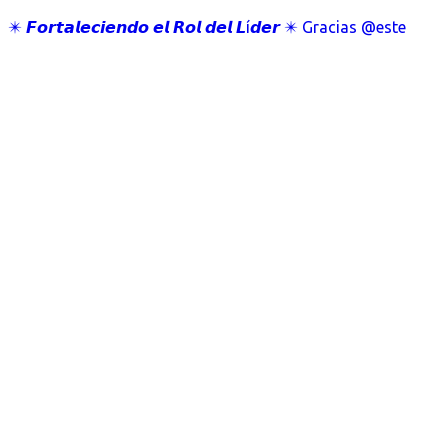
✴️ 𝙁𝙤𝙧𝙩𝙖𝙡𝙚𝙘𝙞𝙚𝙣𝙙𝙤 𝙚𝙡 𝙍𝙤𝙡 𝙙𝙚𝙡 𝙇í𝙙𝙚𝙧 ✴️ Gracias @este