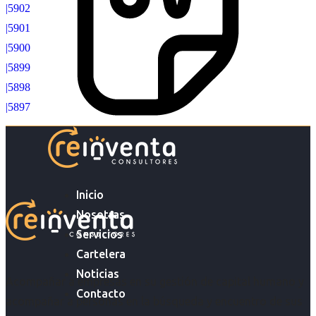
|5902
|5901
|5900
|5899
|5898
|5897
Inicio
Nosotras
Servicios
Cartelera
Noticias
Acompañar a empresas en su gestión de capital humano y
Contacto
acompañar a personas en la búsqueda y encuentro de sus