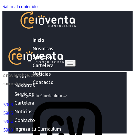
Saltar al contenido
Inicio
Nosotras
Servicios
Cartelera
Noticias
2 noviembre, 2025
Inicio
Contacto
curriculums
Nosotras
Servicios
Ingresa tu Curriculum ->
Cartelera
|5906
Noticias
|5905
Contacto
|5904
Ingresa tu Curriculum
|5903