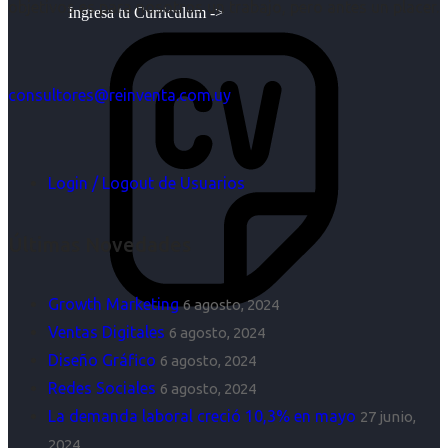
objetivos es para nosotros un trabajo, pero antes un placer.
Ingresa tu Curriculum ->
consultores@reinventa.com.uy
Login / Logout de Usuarios
Últimas Novedades
Growth Marketing
6 agosto, 2024
Ventas Digitales
6 agosto, 2024
Diseño Gráfico
6 agosto, 2024
Redes Sociales
6 agosto, 2024
La demanda laboral creció 10,3% en mayo
27 junio,
2024