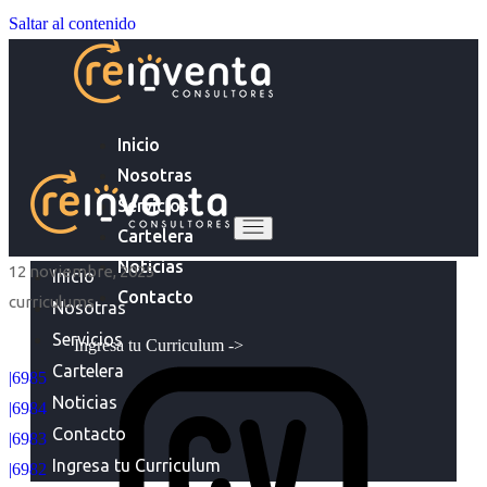
Saltar al contenido
Inicio
Nosotras
Servicios
Cartelera
Noticias
12 noviembre, 2025
Inicio
Contacto
curriculums
Nosotras
Servicios
Ingresa tu Curriculum ->
Cartelera
|6985
Noticias
|6984
Contacto
|6983
Ingresa tu Curriculum
|6982