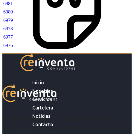
|6981
|6980
|6979
|6978
|6977
|6976
Inicio
Nosotras
Servicios
Cartelera
Noticias
Acompañar a empresas en su gestión de capital humano y
Contacto
acompañar a personas en la búsqueda y encuentro de sus