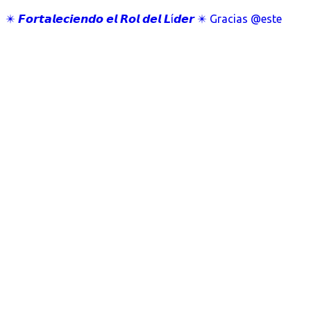
✴️ 𝙁𝙤𝙧𝙩𝙖𝙡𝙚𝙘𝙞𝙚𝙣𝙙𝙤 𝙚𝙡 𝙍𝙤𝙡 𝙙𝙚𝙡 𝙇í𝙙𝙚𝙧 ✴️ Gracias @este