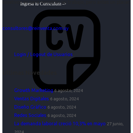
objetivos es para nosotros un trabajo, pero antes un placer.
Ingresa tu Curriculum ->
consultores@reinventa.com.uy
Login / Logout de Usuarios
Últimas Novedades
Growth Marketing
6 agosto, 2024
Ventas Digitales
6 agosto, 2024
Diseño Gráfico
6 agosto, 2024
Redes Sociales
6 agosto, 2024
La demanda laboral creció 10,3% en mayo
27 junio,
2024