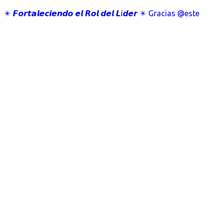
✴️ 𝙁𝙤𝙧𝙩𝙖𝙡𝙚𝙘𝙞𝙚𝙣𝙙𝙤 𝙚𝙡 𝙍𝙤𝙡 𝙙𝙚𝙡 𝙇í𝙙𝙚𝙧 ✴️ Gracias @este