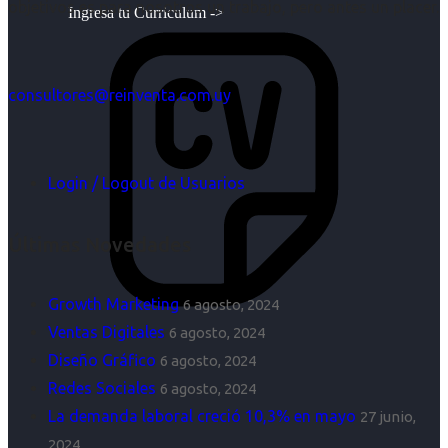
objetivos es para nosotros un trabajo, pero antes un placer.
Ingresa tu Curriculum ->
consultores@reinventa.com.uy
Login / Logout de Usuarios
Últimas Novedades
Growth Marketing
6 agosto, 2024
Ventas Digitales
6 agosto, 2024
Diseño Gráfico
6 agosto, 2024
Redes Sociales
6 agosto, 2024
La demanda laboral creció 10,3% en mayo
27 junio,
2024