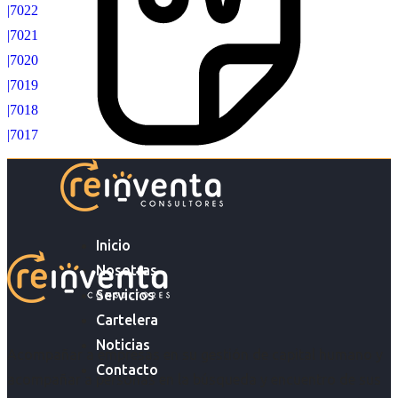
|7022
|7021
|7020
|7019
|7018
|7017
Inicio
Nosotras
Servicios
Cartelera
Noticias
Acompañar a empresas en su gestión de capital humano y
Contacto
acompañar a personas en la búsqueda y encuentro de sus