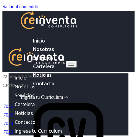
Saltar al contenido
Inicio
Nosotras
Servicios
Cartelera
Noticias
22 noviembre, 2025
Inicio
Contacto
curriculums
Nosotras
Servicios
Ingresa tu Curriculum ->
Cartelera
|7026
Noticias
|7025
Contacto
|7024
Ingresa tu Curriculum
|7023