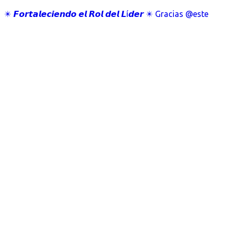
✴️ 𝙁𝙤𝙧𝙩𝙖𝙡𝙚𝙘𝙞𝙚𝙣𝙙𝙤 𝙚𝙡 𝙍𝙤𝙡 𝙙𝙚𝙡 𝙇í𝙙𝙚𝙧 ✴️ Gracias @este