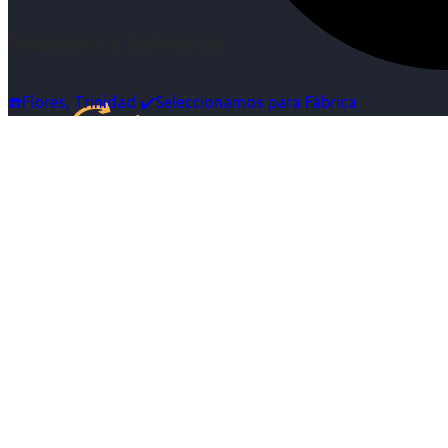
Síguenos en Instagram
☎️Flores, Trinidad ✔️Seleccionamos para Fábrica
Inicio
Nosotras
Servicios
Cartelera
Noticias
Contacto
Ingresa tu Curriculum ->