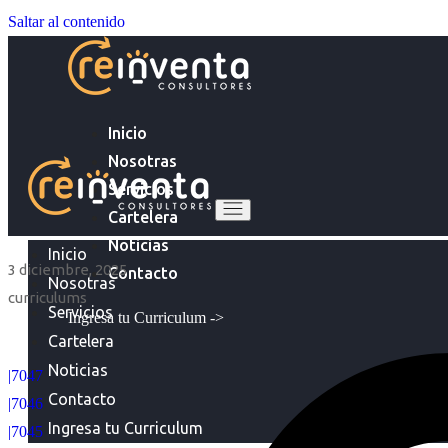
Saltar al contenido
Inicio
Nosotras
Servicios
Cartelera
Noticias
Inicio
3 diciembre, 2025
Contacto
Nosotras
curriculums
Servicios
Ingresa tu Curriculum ->
Cartelera
Noticias
|7047
Contacto
|7046
Ingresa tu Curriculum
|7045