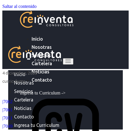
Saltar al contenido
Inicio
Nosotras
Servicios
Cartelera
Noticias
4 diciembre, 2025
Inicio
Contacto
curriculums
Nosotras
Servicios
Ingresa tu Curriculum ->
Cartelera
|7062
Noticias
|7061
Contacto
|7051
Ingresa tu Curriculum
|7049