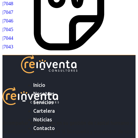
|7048
|7047
|7046
|7045
|7044
|7043
Inicio
Nosotras
Servicios
Cartelera
Noticias
Acompañar a empresas en su gestión de capital humano y
Contacto
acompañar a personas en la búsqueda y encuentro de sus