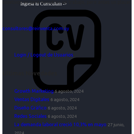
objetivos es para nosotros un trabajo, pero antes un placer.
Ingresa tu Curriculum ->
consultores@reinventa.com.uy
Login / Logout de Usuarios
Últimas Novedades
Growth Marketing
6 agosto, 2024
Ventas Digitales
6 agosto, 2024
Diseño Gráfico
6 agosto, 2024
Redes Sociales
6 agosto, 2024
La demanda laboral creció 10,3% en mayo
27 junio,
2024