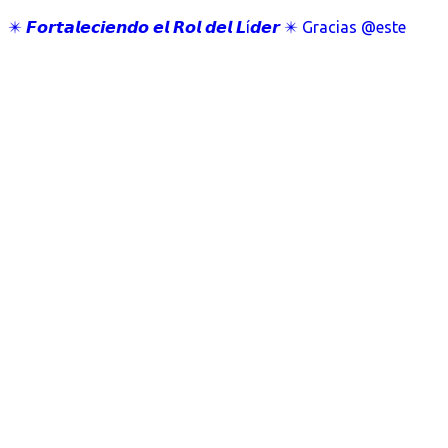
✴️ 𝙁𝙤𝙧𝙩𝙖𝙡𝙚𝙘𝙞𝙚𝙣𝙙𝙤 𝙚𝙡 𝙍𝙤𝙡 𝙙𝙚𝙡 𝙇í𝙙𝙚𝙧 ✴️ Gracias @este