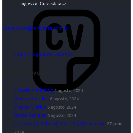
objetivos es para nosotros un trabajo, pero antes un placer.
Ingresa tu Curriculum ->
consultores@reinventa.com.uy
Login / Logout de Usuarios
Últimas Novedades
Growth Marketing
6 agosto, 2024
Ventas Digitales
6 agosto, 2024
Diseño Gráfico
6 agosto, 2024
Redes Sociales
6 agosto, 2024
La demanda laboral creció 10,3% en mayo
27 junio,
2024