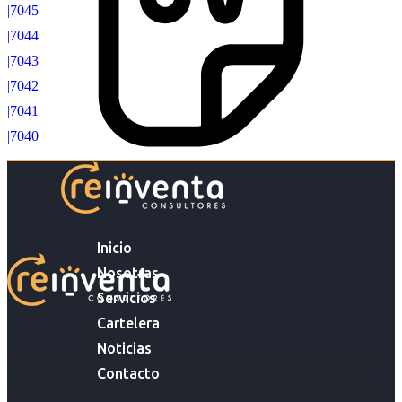
|7045
|7044
|7043
|7042
|7041
|7040
Inicio
Nosotras
Servicios
Cartelera
Noticias
Acompañar a empresas en su gestión de capital humano y
Contacto
acompañar a personas en la búsqueda y encuentro de sus