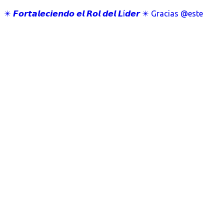
✴️ 𝙁𝙤𝙧𝙩𝙖𝙡𝙚𝙘𝙞𝙚𝙣𝙙𝙤 𝙚𝙡 𝙍𝙤𝙡 𝙙𝙚𝙡 𝙇í𝙙𝙚𝙧 ✴️ Gracias @este