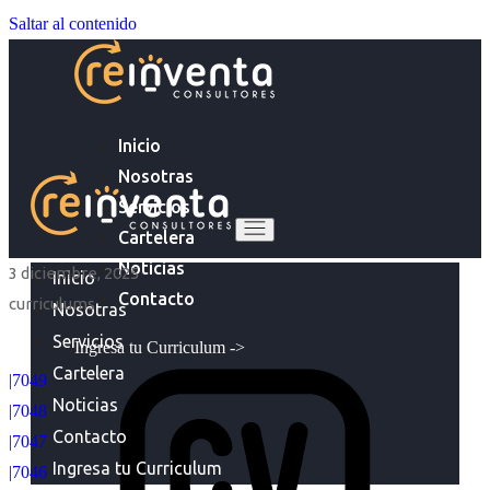
Saltar al contenido
Inicio
Nosotras
Servicios
Cartelera
Noticias
3 diciembre, 2025
Inicio
Contacto
curriculums
Nosotras
Servicios
Ingresa tu Curriculum ->
Cartelera
|7049
Noticias
|7048
Contacto
|7047
Ingresa tu Curriculum
|7046