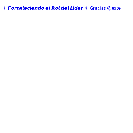
✴️ 𝙁𝙤𝙧𝙩𝙖𝙡𝙚𝙘𝙞𝙚𝙣𝙙𝙤 𝙚𝙡 𝙍𝙤𝙡 𝙙𝙚𝙡 𝙇í𝙙𝙚𝙧 ✴️ Gracias @este