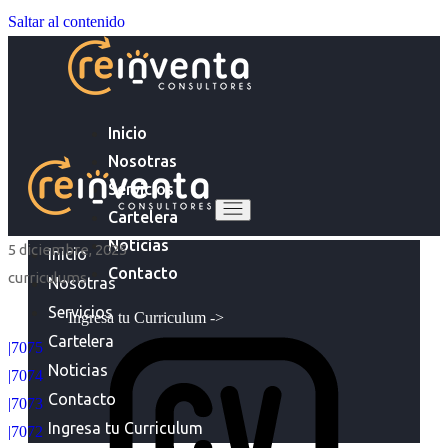
Saltar al contenido
Inicio
Nosotras
Servicios
Cartelera
Noticias
5 diciembre, 2025
Inicio
Contacto
curriculums
Nosotras
Servicios
Ingresa tu Curriculum ->
Cartelera
|7075
Noticias
|7074
Contacto
|7073
Ingresa tu Curriculum
|7072