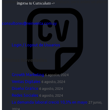
objetivos es para nosotros un trabajo, pero antes un placer.
Ingresa tu Curriculum ->
consultores@reinventa.com.uy
Login / Logout de Usuarios
Últimas Novedades
Growth Marketing
6 agosto, 2024
Ventas Digitales
6 agosto, 2024
Diseño Gráfico
6 agosto, 2024
Redes Sociales
6 agosto, 2024
La demanda laboral creció 10,3% en mayo
27 junio,
2024