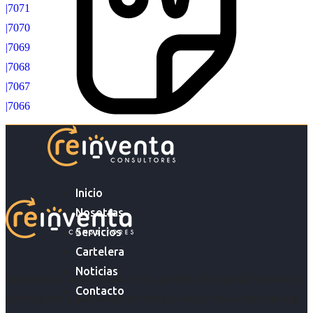
|7071
|7070
|7069
|7068
|7067
|7066
Inicio
Nosotras
Servicios
Cartelera
Noticias
Acompañar a empresas en su gestión de capital humano y
Contacto
acompañar a personas en la búsqueda y encuentro de sus