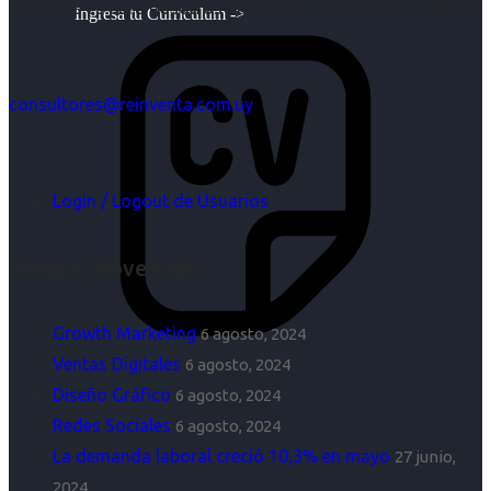
objetivos es para nosotros un trabajo, pero antes un placer.
Ingresa tu Curriculum ->
consultores@reinventa.com.uy
Login / Logout de Usuarios
Últimas Novedades
Growth Marketing
6 agosto, 2024
Ventas Digitales
6 agosto, 2024
Diseño Gráfico
6 agosto, 2024
Redes Sociales
6 agosto, 2024
La demanda laboral creció 10,3% en mayo
27 junio,
2024