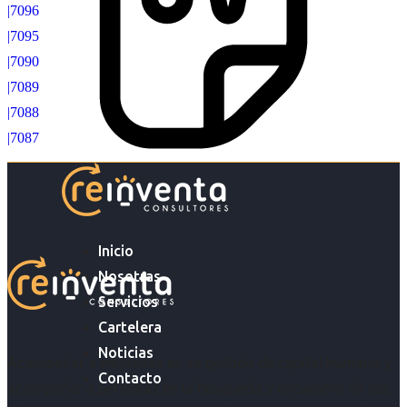
|7096
|7095
|7090
|7089
|7088
|7087
Inicio
Nosotras
Servicios
Cartelera
Noticias
Acompañar a empresas en su gestión de capital humano y
Contacto
acompañar a personas en la búsqueda y encuentro de sus