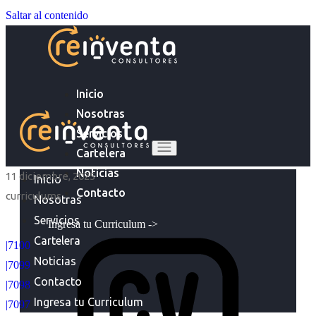
Saltar al contenido
Inicio
Nosotras
Servicios
Cartelera
Noticias
11 diciembre, 2025
Inicio
Contacto
curriculums
Nosotras
Servicios
Ingresa tu Curriculum ->
Cartelera
|7100
Noticias
|7099
Contacto
|7098
Ingresa tu Curriculum
|7097