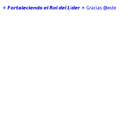
✴️ 𝙁𝙤𝙧𝙩𝙖𝙡𝙚𝙘𝙞𝙚𝙣𝙙𝙤 𝙚𝙡 𝙍𝙤𝙡 𝙙𝙚𝙡 𝙇í𝙙𝙚𝙧 ✴️ Gracias @este