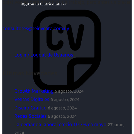
objetivos es para nosotros un trabajo, pero antes un placer.
Ingresa tu Curriculum ->
consultores@reinventa.com.uy
Login / Logout de Usuarios
Últimas Novedades
Growth Marketing
6 agosto, 2024
Ventas Digitales
6 agosto, 2024
Diseño Gráfico
6 agosto, 2024
Redes Sociales
6 agosto, 2024
La demanda laboral creció 10,3% en mayo
27 junio,
2024