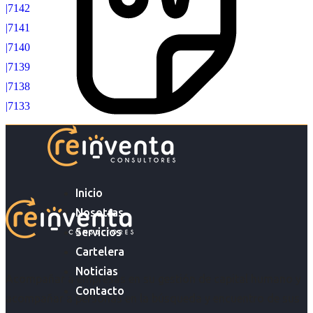
|7142
|7141
|7140
|7139
|7138
|7133
Inicio
Nosotras
Servicios
Cartelera
Noticias
Acompañar a empresas en su gestión de capital humano y
Contacto
acompañar a personas en la búsqueda y encuentro de sus