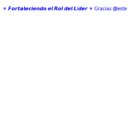
✴️ 𝙁𝙤𝙧𝙩𝙖𝙡𝙚𝙘𝙞𝙚𝙣𝙙𝙤 𝙚𝙡 𝙍𝙤𝙡 𝙙𝙚𝙡 𝙇í𝙙𝙚𝙧 ✴️ Gracias @este