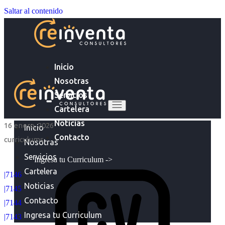
Saltar al contenido
Inicio
Nosotras
Servicios
Cartelera
Noticias
16 enero, 2026
Inicio
Contacto
curriculums
Nosotras
Servicios
Ingresa tu Curriculum ->
Cartelera
|7146
Noticias
|7145
Contacto
|7144
Ingresa tu Curriculum
|7143