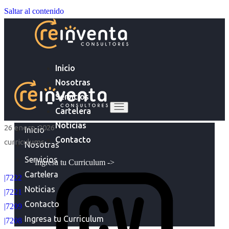
Saltar al contenido
Inicio
Nosotras
Servicios
Cartelera
Noticias
26 enero, 2026
Inicio
Contacto
curriculums
Nosotras
Servicios
Ingresa tu Curriculum ->
Cartelera
|7222
Noticias
|7221
Contacto
|7209
Ingresa tu Curriculum
|7208