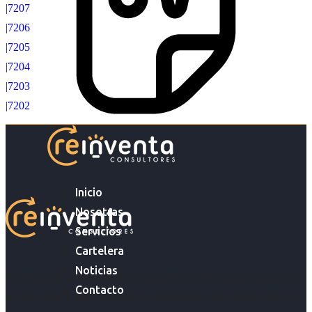
|7207
|7206
|7205
|7204
|7203
|7202
Inicio
Nosotras
Servicios
Cartelera
Noticias
Acompañar a empresas en su gestión de capital humano y
Contacto
acompañar a personas en la búsqueda y encuentro de sus