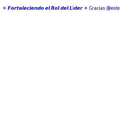
✴️ 𝙁𝙤𝙧𝙩𝙖𝙡𝙚𝙘𝙞𝙚𝙣𝙙𝙤 𝙚𝙡 𝙍𝙤𝙡 𝙙𝙚𝙡 𝙇í𝙙𝙚𝙧 ✴️ Gracias @este