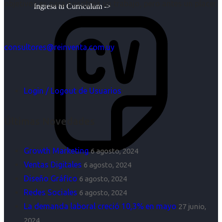
objetivos es para nosotros un trabajo, pero antes un placer.
Ingresa tu Curriculum ->
consultores@reinventa.com.uy
Login / Logout de Usuarios
Últimas Novedades
Growth Marketing
6 agosto, 2024
Ventas Digitales
6 agosto, 2024
Diseño Gráfico
6 agosto, 2024
Redes Sociales
6 agosto, 2024
La demanda laboral creció 10,3% en mayo
27 junio,
2024