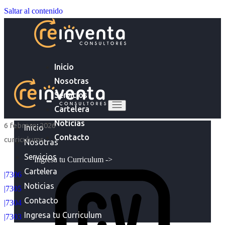
Saltar al contenido
Inicio
Nosotras
Servicios
Cartelera
Noticias
6 febrero, 2026
Inicio
Contacto
curriculums
Nosotras
Servicios
Ingresa tu Curriculum ->
Cartelera
|7306
Noticias
|7305
Contacto
|7304
Ingresa tu Curriculum
|7303