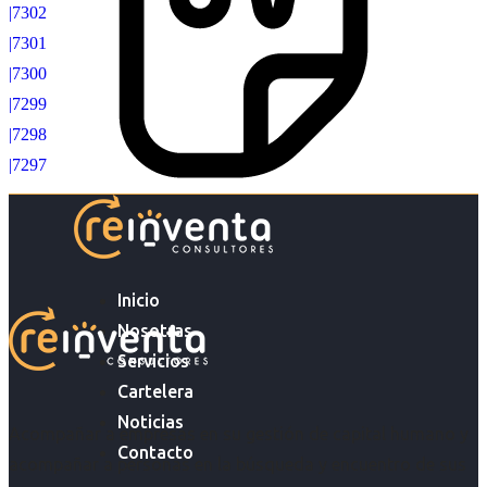
|7302
|7301
|7300
|7299
|7298
|7297
Inicio
Nosotras
Servicios
Cartelera
Noticias
Acompañar a empresas en su gestión de capital humano y
Contacto
acompañar a personas en la búsqueda y encuentro de sus