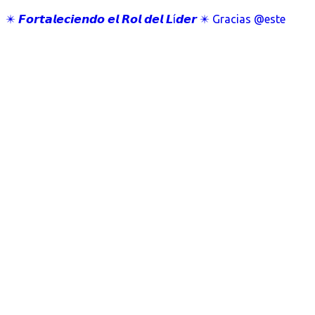
✴️ 𝙁𝙤𝙧𝙩𝙖𝙡𝙚𝙘𝙞𝙚𝙣𝙙𝙤 𝙚𝙡 𝙍𝙤𝙡 𝙙𝙚𝙡 𝙇í𝙙𝙚𝙧 ✴️ Gracias @este