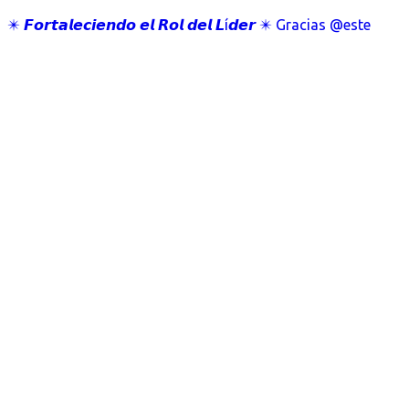
✴️ 𝙁𝙤𝙧𝙩𝙖𝙡𝙚𝙘𝙞𝙚𝙣𝙙𝙤 𝙚𝙡 𝙍𝙤𝙡 𝙙𝙚𝙡 𝙇í𝙙𝙚𝙧 ✴️ Gracias @este