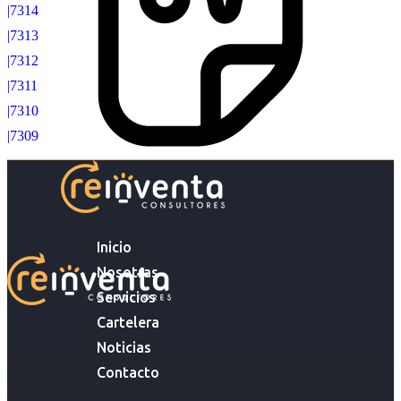
|7314
|7313
|7312
|7311
|7310
|7309
Inicio
Nosotras
Servicios
Cartelera
Noticias
Acompañar a empresas en su gestión de capital humano y
Contacto
acompañar a personas en la búsqueda y encuentro de sus