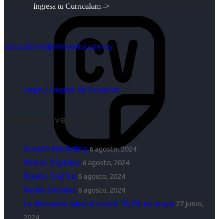
objetivos es para nosotros un trabajo, pero antes un placer.
Ingresa tu Curriculum ->
consultores@reinventa.com.uy
Login / Logout de Usuarios
Últimas Novedades
Growth Marketing
6 agosto, 2024
Ventas Digitales
6 agosto, 2024
Diseño Gráfico
6 agosto, 2024
Redes Sociales
6 agosto, 2024
La demanda laboral creció 10,3% en mayo
27 junio,
2024