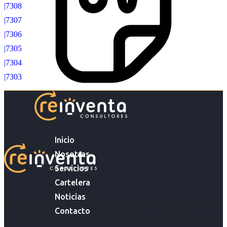
|7308
|7307
|7306
|7305
|7304
|7303
Inicio
Nosotras
Servicios
Cartelera
Noticias
Acompañar a empresas en su gestión de capital humano y
Contacto
acompañar a personas en la búsqueda y encuentro de sus