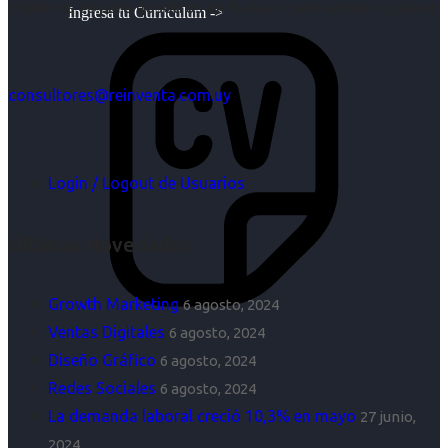
objetivos es para nosotros un trabajo, pero antes un placer.
Ingresa tu Curriculum ->
consultores@reinventa.com.uy
Login / Logout de Usuarios
Últimas Novedades
Growth Marketing
6 agosto, 2024
Ventas Digitales
6 agosto, 2024
Diseño Gráfico
6 agosto, 2024
Redes Sociales
6 agosto, 2024
La demanda laboral creció 10,3% en mayo
27 junio,
2024