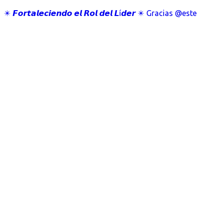
✴️ 𝙁𝙤𝙧𝙩𝙖𝙡𝙚𝙘𝙞𝙚𝙣𝙙𝙤 𝙚𝙡 𝙍𝙤𝙡 𝙙𝙚𝙡 𝙇í𝙙𝙚𝙧 ✴️ Gracias @este