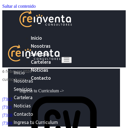
Saltar al contenido
Inicio
Nosotras
Servicios
Cartelera
Noticias
6 febrero, 2026
Inicio
Contacto
curriculums
Nosotras
Servicios
Ingresa tu Curriculum ->
Cartelera
|7312
Noticias
|7311
Contacto
|7310
Ingresa tu Curriculum
|7309