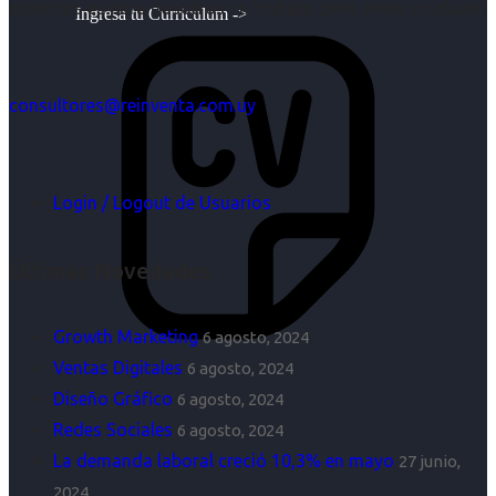
objetivos es para nosotros un trabajo, pero antes un placer.
Ingresa tu Curriculum ->
consultores@reinventa.com.uy
Login / Logout de Usuarios
Últimas Novedades
Growth Marketing
6 agosto, 2024
Ventas Digitales
6 agosto, 2024
Diseño Gráfico
6 agosto, 2024
Redes Sociales
6 agosto, 2024
La demanda laboral creció 10,3% en mayo
27 junio,
2024