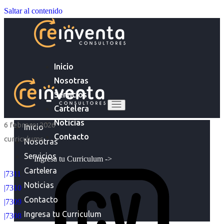
Saltar al contenido
Inicio
Nosotras
Servicios
Cartelera
Noticias
6 febrero, 2026
Inicio
Contacto
curriculums
Nosotras
Servicios
Ingresa tu Curriculum ->
Cartelera
|7311
Noticias
|7310
Contacto
|7309
Ingresa tu Curriculum
|7308