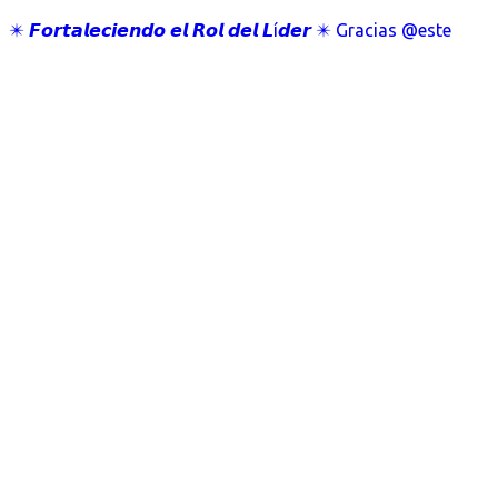
✴️ 𝙁𝙤𝙧𝙩𝙖𝙡𝙚𝙘𝙞𝙚𝙣𝙙𝙤 𝙚𝙡 𝙍𝙤𝙡 𝙙𝙚𝙡 𝙇í𝙙𝙚𝙧 ✴️ Gracias @este