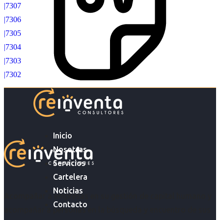
|7307
|7306
|7305
|7304
|7303
|7302
Inicio
Nosotras
Servicios
Cartelera
Noticias
Acompañar a empresas en su gestión de capital humano y
Contacto
acompañar a personas en la búsqueda y encuentro de sus