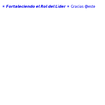
✴️ 𝙁𝙤𝙧𝙩𝙖𝙡𝙚𝙘𝙞𝙚𝙣𝙙𝙤 𝙚𝙡 𝙍𝙤𝙡 𝙙𝙚𝙡 𝙇í𝙙𝙚𝙧 ✴️ Gracias @este