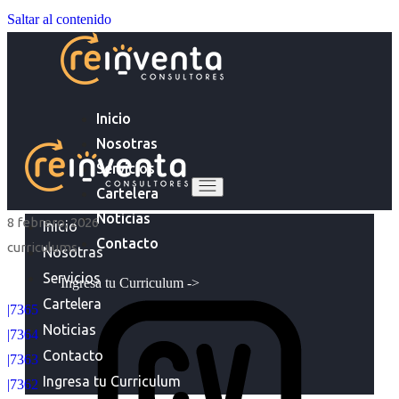
Saltar al contenido
Inicio
Nosotras
Servicios
Cartelera
Noticias
8 febrero, 2026
Inicio
Contacto
curriculums
Nosotras
Servicios
Ingresa tu Curriculum ->
Cartelera
|7365
Noticias
|7364
Contacto
|7363
Ingresa tu Curriculum
|7362