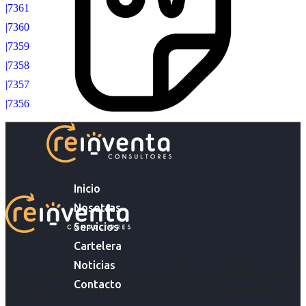
|7361
|7360
|7359
|7358
|7357
|7356
Inicio
Nosotras
Servicios
Cartelera
Noticias
Acompañar a empresas en su gestión de capital humano y
Contacto
acompañar a personas en la búsqueda y encuentro de sus