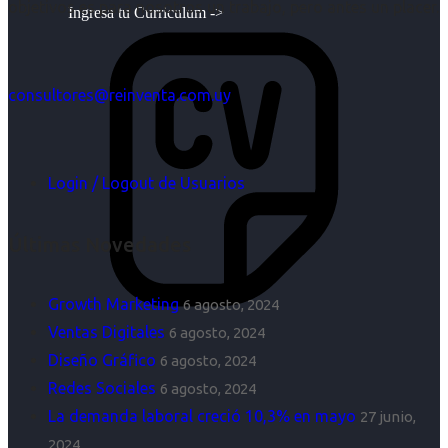
objetivos es para nosotros un trabajo, pero antes un placer.
Ingresa tu Curriculum ->
consultores@reinventa.com.uy
Login / Logout de Usuarios
Últimas Novedades
Growth Marketing
6 agosto, 2024
Ventas Digitales
6 agosto, 2024
Diseño Gráfico
6 agosto, 2024
Redes Sociales
6 agosto, 2024
La demanda laboral creció 10,3% en mayo
27 junio,
2024