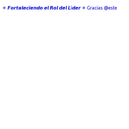
✴️ 𝙁𝙤𝙧𝙩𝙖𝙡𝙚𝙘𝙞𝙚𝙣𝙙𝙤 𝙚𝙡 𝙍𝙤𝙡 𝙙𝙚𝙡 𝙇í𝙙𝙚𝙧 ✴️ Gracias @este