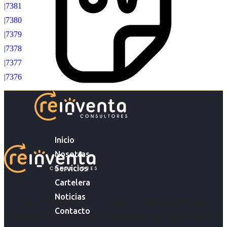
|7381
|7380
|7379
|7378
|7377
|7376
Inicio
Nosotras
Servicios
Cartelera
Noticias
Acompañar a empresas en su gestión de capital humano y
Contacto
acompañar a personas en la búsqueda y encuentro de sus