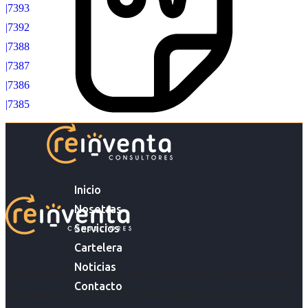
|7393
|7392
|7388
|7387
|7386
|7385
Inicio
Nosotras
Servicios
Cartelera
Noticias
Acompañar a empresas en su gestión de capital humano y
Contacto
acompañar a personas en la búsqueda y encuentro de sus