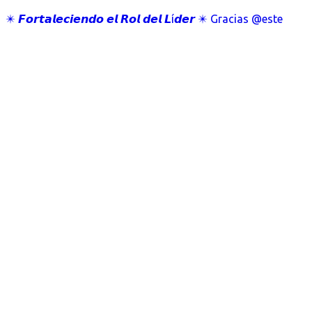
✴️ 𝙁𝙤𝙧𝙩𝙖𝙡𝙚𝙘𝙞𝙚𝙣𝙙𝙤 𝙚𝙡 𝙍𝙤𝙡 𝙙𝙚𝙡 𝙇í𝙙𝙚𝙧 ✴️ Gracias @este