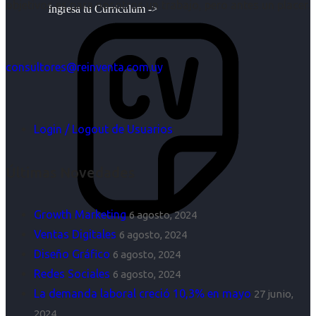
objetivos es para nosotros un trabajo, pero antes un placer.
Ingresa tu Curriculum ->
consultores@reinventa.com.uy
Login / Logout de Usuarios
Últimas Novedades
Growth Marketing
6 agosto, 2024
Ventas Digitales
6 agosto, 2024
Diseño Gráfico
6 agosto, 2024
Redes Sociales
6 agosto, 2024
La demanda laboral creció 10,3% en mayo
27 junio,
2024