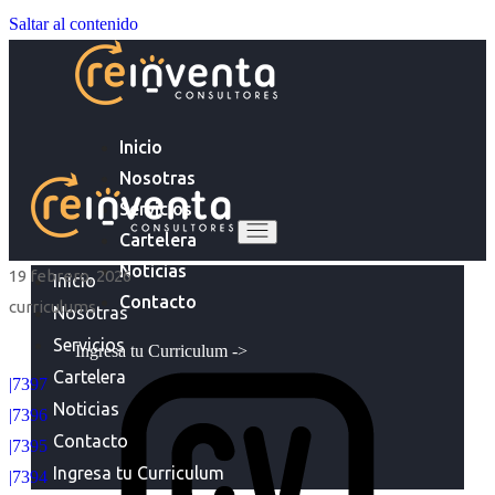
Saltar al contenido
Inicio
Nosotras
Servicios
Cartelera
Noticias
19 febrero, 2026
Inicio
Contacto
curriculums
Nosotras
Servicios
Ingresa tu Curriculum ->
Cartelera
|7397
Noticias
|7396
Contacto
|7395
Ingresa tu Curriculum
|7394