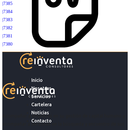
|7385
|7384
|7383
|7382
|7381
|7380
Inicio
Nosotras
Servicios
Cartelera
Noticias
Acompañar a empresas en su gestión de capital humano y
Contacto
acompañar a personas en la búsqueda y encuentro de sus