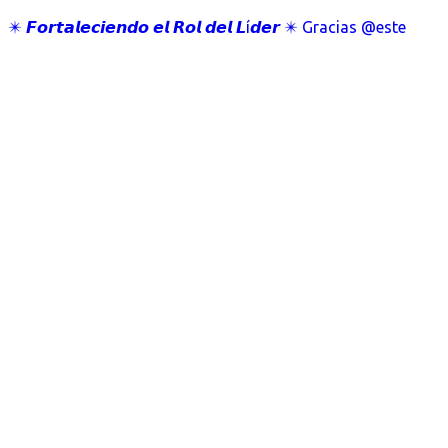
✴️ 𝙁𝙤𝙧𝙩𝙖𝙡𝙚𝙘𝙞𝙚𝙣𝙙𝙤 𝙚𝙡 𝙍𝙤𝙡 𝙙𝙚𝙡 𝙇í𝙙𝙚𝙧 ✴️ Gracias @este