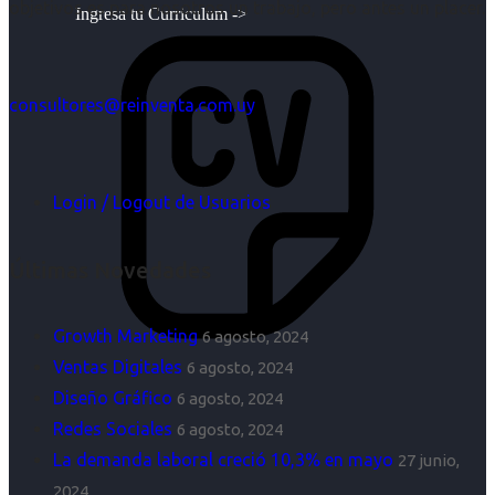
objetivos es para nosotros un trabajo, pero antes un placer.
Ingresa tu Curriculum ->
consultores@reinventa.com.uy
Login / Logout de Usuarios
Últimas Novedades
Growth Marketing
6 agosto, 2024
Ventas Digitales
6 agosto, 2024
Diseño Gráfico
6 agosto, 2024
Redes Sociales
6 agosto, 2024
La demanda laboral creció 10,3% en mayo
27 junio,
2024