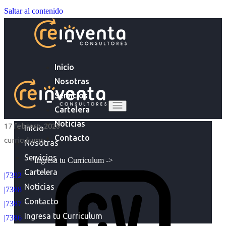
Saltar al contenido
Inicio
Nosotras
Servicios
Cartelera
Noticias
17 febrero, 2026
Inicio
Contacto
curriculums
Nosotras
Servicios
Ingresa tu Curriculum ->
Cartelera
|7392
Noticias
|7388
Contacto
|7387
Ingresa tu Curriculum
|7386