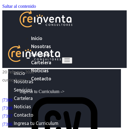
Saltar al contenido
Inicio
Nosotras
Servicios
Cartelera
Noticias
20 febrero, 2026
Inicio
Contacto
curriculums
Nosotras
Servicios
Ingresa tu Curriculum ->
Cartelera
|7399
Noticias
|7398
Contacto
|7397
Ingresa tu Curriculum
|7396