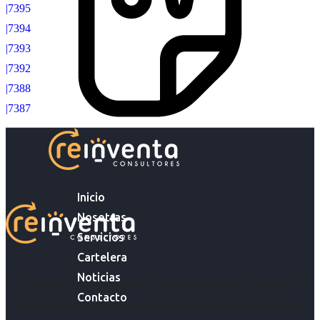
|7395
|7394
|7393
|7392
|7388
|7387
Inicio
Nosotras
Servicios
Cartelera
Noticias
Acompañar a empresas en su gestión de capital humano y
Contacto
acompañar a personas en la búsqueda y encuentro de sus