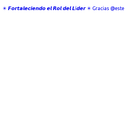
✴️ 𝙁𝙤𝙧𝙩𝙖𝙡𝙚𝙘𝙞𝙚𝙣𝙙𝙤 𝙚𝙡 𝙍𝙤𝙡 𝙙𝙚𝙡 𝙇í𝙙𝙚𝙧 ✴️ Gracias @este