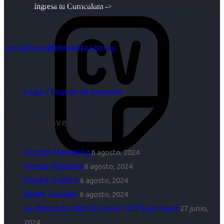
objetivos es para nosotros un trabajo, pero antes un placer.
Ingresa tu Curriculum ->
consultores@reinventa.com.uy
Login / Logout de Usuarios
Últimas Novedades
Growth Marketing
6 agosto, 2024
Ventas Digitales
6 agosto, 2024
Diseño Gráfico
6 agosto, 2024
Redes Sociales
6 agosto, 2024
La demanda laboral creció 10,3% en mayo
27 junio,
2024