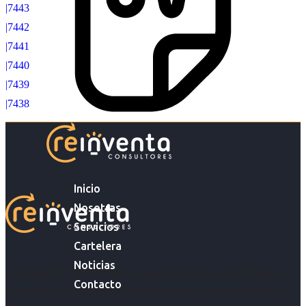
|7443
|7442
|7441
|7440
|7439
|7438
Inicio
Nosotras
Servicios
Cartelera
Noticias
Acompañar a empresas en su gestión de capital humano y
Contacto
acompañar a personas en la búsqueda y encuentro de sus