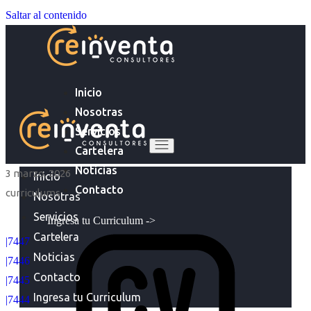
Saltar al contenido
Inicio
Nosotras
Servicios
Cartelera
Noticias
3 marzo, 2026
Inicio
Contacto
curriculums
Nosotras
Servicios
Ingresa tu Curriculum ->
Cartelera
|7447
Noticias
|7446
Contacto
|7445
Ingresa tu Curriculum
|7444