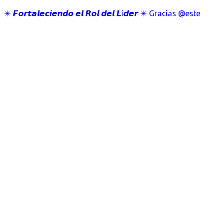
✴️ 𝙁𝙤𝙧𝙩𝙖𝙡𝙚𝙘𝙞𝙚𝙣𝙙𝙤 𝙚𝙡 𝙍𝙤𝙡 𝙙𝙚𝙡 𝙇í𝙙𝙚𝙧 ✴️ Gracias @este