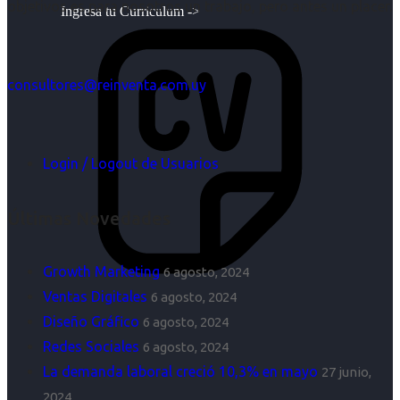
objetivos es para nosotros un trabajo, pero antes un placer.
Ingresa tu Curriculum ->
consultores@reinventa.com.uy
Login / Logout de Usuarios
Últimas Novedades
Growth Marketing
6 agosto, 2024
Ventas Digitales
6 agosto, 2024
Diseño Gráfico
6 agosto, 2024
Redes Sociales
6 agosto, 2024
La demanda laboral creció 10,3% en mayo
27 junio,
2024