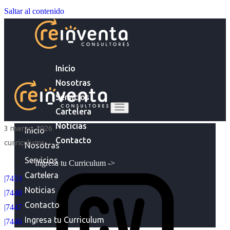
Saltar al contenido
Inicio
Nosotras
Servicios
Cartelera
Noticias
3 marzo, 2026
Inicio
Contacto
curriculums
Nosotras
Servicios
Ingresa tu Curriculum ->
Cartelera
|7453
Noticias
|7448
Contacto
|7447
Ingresa tu Curriculum
|7446