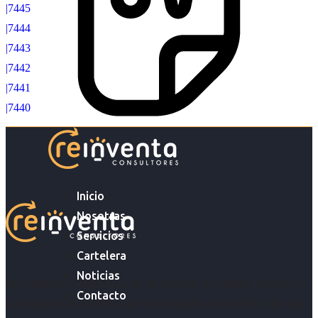
|7445
|7444
|7443
|7442
|7441
|7440
Inicio
Nosotras
Servicios
Cartelera
Noticias
Acompañar a empresas en su gestión de capital humano y
Contacto
acompañar a personas en la búsqueda y encuentro de sus