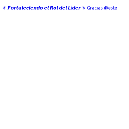
✴️ 𝙁𝙤𝙧𝙩𝙖𝙡𝙚𝙘𝙞𝙚𝙣𝙙𝙤 𝙚𝙡 𝙍𝙤𝙡 𝙙𝙚𝙡 𝙇í𝙙𝙚𝙧 ✴️ Gracias @este