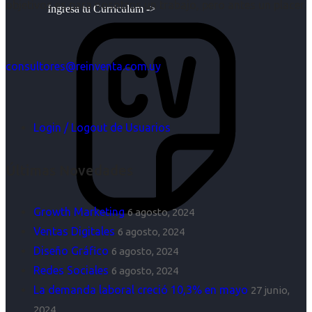
objetivos es para nosotros un trabajo, pero antes un placer.
Ingresa tu Curriculum ->
consultores@reinventa.com.uy
Login / Logout de Usuarios
Últimas Novedades
Growth Marketing
6 agosto, 2024
Ventas Digitales
6 agosto, 2024
Diseño Gráfico
6 agosto, 2024
Redes Sociales
6 agosto, 2024
La demanda laboral creció 10,3% en mayo
27 junio,
2024