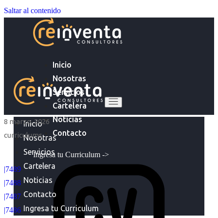
Saltar al contenido
Inicio
Nosotras
Servicios
Cartelera
Noticias
8 marzo, 2026
Inicio
Contacto
curriculums
Nosotras
Servicios
Ingresa tu Curriculum ->
Cartelera
|7489
Noticias
|7488
Contacto
|7487
Ingresa tu Curriculum
|7486