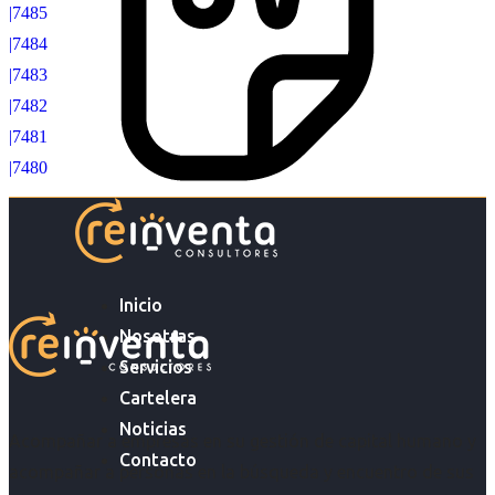
|7485
|7484
|7483
|7482
|7481
|7480
Inicio
Nosotras
Servicios
Cartelera
Noticias
Acompañar a empresas en su gestión de capital humano y
Contacto
acompañar a personas en la búsqueda y encuentro de sus