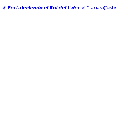
✴️ 𝙁𝙤𝙧𝙩𝙖𝙡𝙚𝙘𝙞𝙚𝙣𝙙𝙤 𝙚𝙡 𝙍𝙤𝙡 𝙙𝙚𝙡 𝙇í𝙙𝙚𝙧 ✴️ Gracias @este