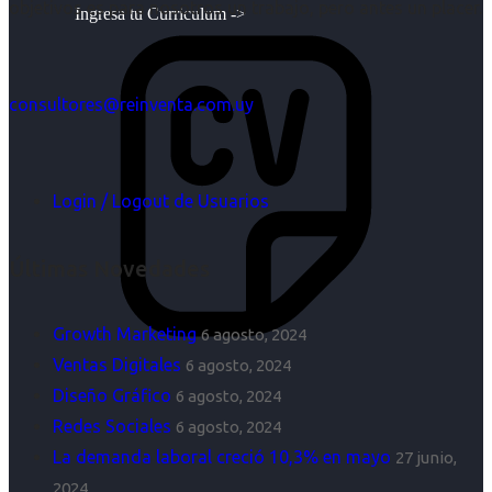
objetivos es para nosotros un trabajo, pero antes un placer.
Ingresa tu Curriculum ->
consultores@reinventa.com.uy
Login / Logout de Usuarios
Últimas Novedades
Growth Marketing
6 agosto, 2024
Ventas Digitales
6 agosto, 2024
Diseño Gráfico
6 agosto, 2024
Redes Sociales
6 agosto, 2024
La demanda laboral creció 10,3% en mayo
27 junio,
2024