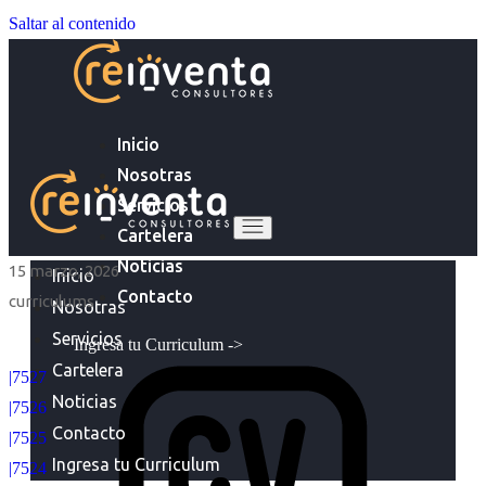
Saltar al contenido
Inicio
Nosotras
Servicios
Cartelera
Noticias
15 marzo, 2026
Inicio
Contacto
curriculums
Nosotras
Servicios
Ingresa tu Curriculum ->
Cartelera
|7527
Noticias
|7526
Contacto
|7525
Ingresa tu Curriculum
|7524