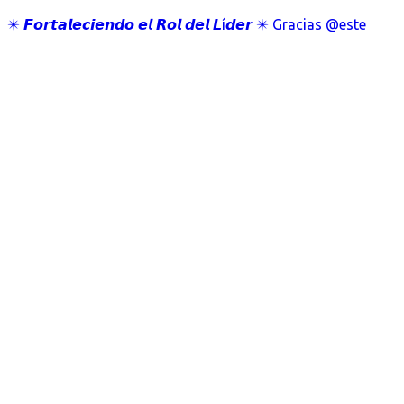
✴️ 𝙁𝙤𝙧𝙩𝙖𝙡𝙚𝙘𝙞𝙚𝙣𝙙𝙤 𝙚𝙡 𝙍𝙤𝙡 𝙙𝙚𝙡 𝙇í𝙙𝙚𝙧 ✴️ Gracias @este