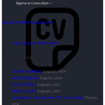
objetivos es para nosotros un trabajo, pero antes un placer.
Ingresa tu Curriculum ->
consultores@reinventa.com.uy
Login / Logout de Usuarios
Últimas Novedades
Growth Marketing
6 agosto, 2024
Ventas Digitales
6 agosto, 2024
Diseño Gráfico
6 agosto, 2024
Redes Sociales
6 agosto, 2024
La demanda laboral creció 10,3% en mayo
27 junio,
2024