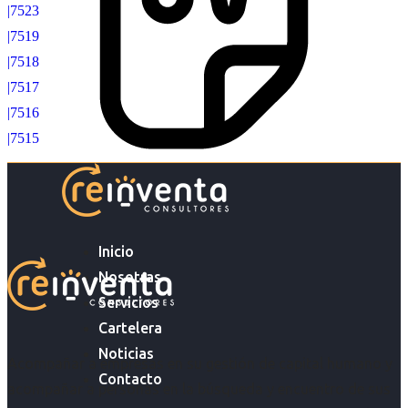
|7523
|7519
|7518
|7517
|7516
|7515
Inicio
Nosotras
Servicios
Cartelera
Noticias
Acompañar a empresas en su gestión de capital humano y
Contacto
acompañar a personas en la búsqueda y encuentro de sus