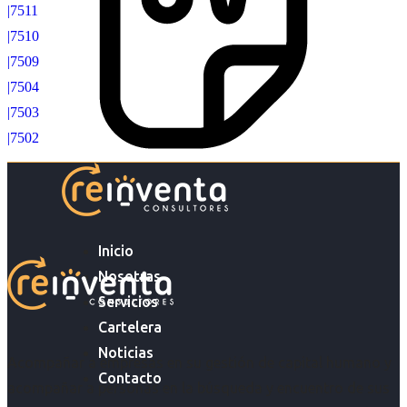
|7511
|7510
|7509
|7504
|7503
|7502
Inicio
Nosotras
Servicios
Cartelera
Noticias
Acompañar a empresas en su gestión de capital humano y
Contacto
acompañar a personas en la búsqueda y encuentro de sus