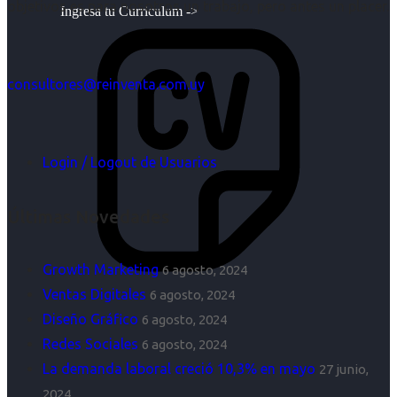
objetivos es para nosotros un trabajo, pero antes un placer.
Ingresa tu Curriculum ->
consultores@reinventa.com.uy
Login / Logout de Usuarios
Últimas Novedades
Growth Marketing
6 agosto, 2024
Ventas Digitales
6 agosto, 2024
Diseño Gráfico
6 agosto, 2024
Redes Sociales
6 agosto, 2024
La demanda laboral creció 10,3% en mayo
27 junio,
2024