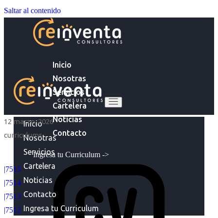
Saltar al contenido
Inicio
Nosotras
Servicios
Cartelera
Noticias
12 marzo, 2026
Inicio
Contacto
curriculums
Nosotras
Servicios
Ingresa tu Curriculum ->
Cartelera
|7515
Noticias
|7514
Contacto
|7513
Ingresa tu Curriculum
|7512