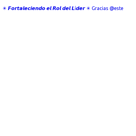
✴️ 𝙁𝙤𝙧𝙩𝙖𝙡𝙚𝙘𝙞𝙚𝙣𝙙𝙤 𝙚𝙡 𝙍𝙤𝙡 𝙙𝙚𝙡 𝙇í𝙙𝙚𝙧 ✴️ Gracias @este